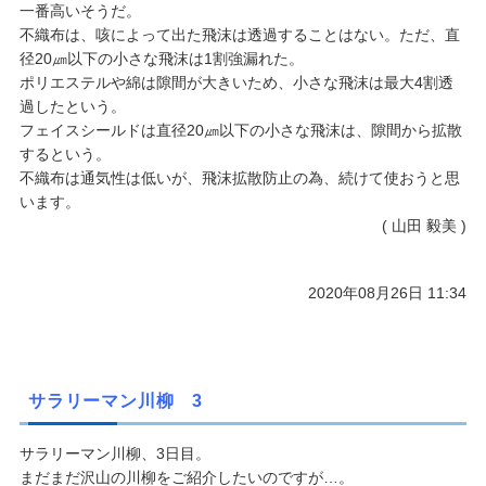
一番高いそうだ。
不織布は、咳によって出た飛沫は透過することはない。ただ、直
径20㎛以下の小さな飛沫は1割強漏れた。
ポリエステルや綿は隙間が大きいため、小さな飛沫は最大4割透
過したという。
フェイスシールドは直径20㎛以下の小さな飛沫は、隙間から拡散
するという。
不織布は通気性は低いが、飛沫拡散防止の為、続けて使おうと思
います。
( 山田 毅美 )
2020年08月26日 11:34
サラリーマン川柳 3
サラリーマン川柳、3日目。
まだまだ沢山の川柳をご紹介したいのですが…。