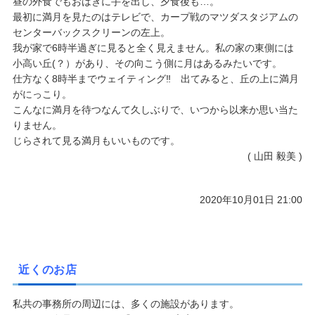
昼の外食でもおはぎに手を出し、夕食後も…。
最初に満月を見たのはテレビで、カープ戦のマツダスタジアムの
センターバックスクリーンの左上。
我が家で6時半過ぎに見ると全く見えません。私の家の東側には
小高い丘(？）があり、その向こう側に月はあるみたいです。
仕方なく8時半までウェイティング‼ 出てみると、丘の上に満月
がにっこり。
こんなに満月を待つなんて久しぶりで、いつから以来か思い当た
りません。
じらされて見る満月もいいものです。
( 山田 毅美 )
2020年10月01日 21:00
近くのお店
私共の事務所の周辺には、多くの施設があります。