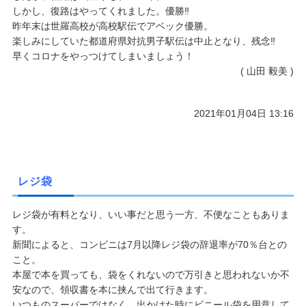
しかし、復路はやってくれました。優勝‼
昨年末は世羅高校が高校駅伝でアベック優勝。
楽しみにしていた都道府県対抗男子駅伝は中止となり、残念‼
早くコロナをやっつけてしまいましょう！
( 山田 毅美 )
2021年01月04日 13:16
レジ袋
レジ袋が有料となり、いい事だと思う一方、不便なこともありま
す。
新聞によると、コンビニは7月以降レジ袋の辞退率が70％台との
こと。
本屋で本を買っても、袋をくれないので万引きと思われないか不
安なので、領収書を本に挟んで出て行きます。
いつものスーパーではなく、出かけた時にビニール袋を用意して