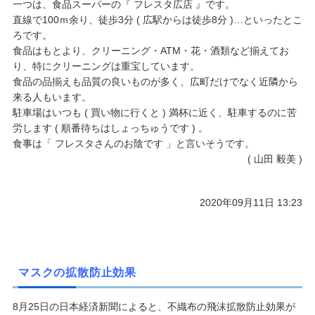
一つは、食品スーパーの『 フレスタ広店 』です。
直線で100ｍ余り、徒歩3分 ( 広駅からは徒歩8分 )…といったとこ
ろです。
食品はもとより、クリーニング・ATM・花・酒類など揃えてお
り、特にクリーニングは重宝しています。
食品の品揃えも品質の良いものが多く、広町だけでなく近隣から
来る人もいます。
駐車場はいつも ( 買い物に行くと ) 満杯に近く、駐車するのに苦
労します ( 順番待ちはしょっちゅうです ) 。
食事は「 フレスタさんのお陰です 」と言いそうです。
( 山田 毅美 )
2020年09月11日 13:23
マスクの拡散防止効果
8月25日の日本経済新聞によると、不織布の飛沫拡散防止効果が