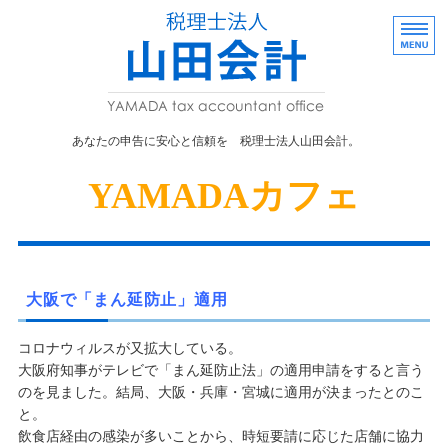
あなたの申告に
あなたの申告に安心と信頼を 税理士法人山田会計。
事業者向け
YAMADAカフェ
株式・贈与
事務所概要
採用情報
大阪で「まん延防止」適用
お問い合わせ
コロナウィルスが又拡大している。
大阪府知事がテレビで「まん延防止法」の適用申請をすると言う
のを見ました。結局、大阪・兵庫・宮城に適用が決まったとのこ
と。
飲食店経由の感染が多いことから、時短要請に応じた店舗に協力