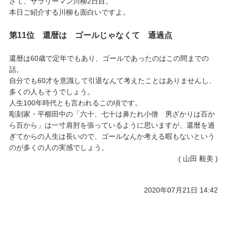
さて、サラリーマン川柳2日目。
本日ご紹介する川柳も面白いですよ。
第11位 還暦は ゴールじゃなくて 通過点
還暦は60歳で定年でもあり、ゴールであったのはこの間までの
話。
自分でも60才を意識して引退なんて考えたことはありませんし、
多くの人もそうでしょう。
人生100年時代とも言われるこの頃です。
彫刻家・平櫛田中の「六十、七十は鼻たれ小僧 男ざかりは百か
ら百から」は一寸肩肘を張っているように思いますが、還暦を過
ぎてからの人生は長いので、ゴールなんか考える暇もないという
のが多くの人の実感でしょう。
( 山田 毅美 )
2020年07月21日 14:42