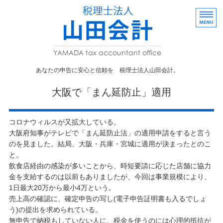
あなたの申告に
あなたの申告に安心と信頼を 税理士法人山田会計。
事業者向け
大阪で「まん延防止」適用
株式・贈与
コロナウィルスが又拡大している。
事務所概要
大阪府知事がテレビで「まん延防止法」の適用申請をすると言う
のを見ました。結局、大阪・兵庫・宮城に適用が決まったとのこ
採用情報
と。
飲食店経由の感染が多いことから、時短要請に応じた店舗に協力
お問い合わせ
金を支給するのは以前もありましたが、今回は事業規模により、
1日最大20万から最小4万という。
売上高の確認に、確定申告の写し(電子申告証明書も入るでしょ
う)の提出を求められている。
無申告で納税もしていない人に、税金を使うのには心理的抵抗が