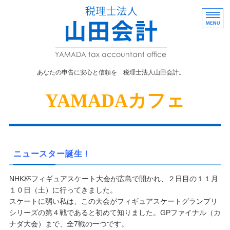
あなたの申告に
あなたの申告に安心と信頼を 税理士法人山田会計。
事業者向け
YAMADAカフェ
株式・贈与
事務所概要
採用情報
ニュースター誕生！
お問い合わせ
NHK杯フィギュアスケート大会が広島で開かれ、２日目の１１月
１０日（土）に行ってきました。
スケートに弱い私は、この大会がフィギュアスケートグランプリ
シリーズの第４戦であると初めて知りました。GPファイナル（カ
ナダ大会）まで、全7戦の一つです。