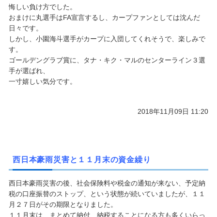
悔しい負け方でした。
おまけに丸選手はFA宣言するし、カープファンとしては沈んだ
日々です。
しかし、小園海斗選手がカープに入団してくれそうで、楽しみで
す。
ゴールデングラブ賞に、タナ・キク・マルのセンターライン３選
手が選ばれ、
一寸嬉しい気分です。
2018年11月09日 11:20
西日本豪雨災害と１１月末の資金繰り
西日本豪雨災害の後、社会保険料や税金の通知が来ない、予定納
税の口座振替のストップ、という状態が続いていましたが、１１
月２７日がその期限となりました。
１１月末は、まとめて納付、納税することになる方も多くいらっ