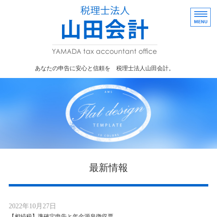
あなたの申告に
あなたの申告に安心と信頼を 税理士法人山田会計。
事業者向け
株式・贈与
事務所概要
採用情報
お問い合わせ
最新情報
2022年10月27日
【相続税】準確定申告と年金源泉徴収票