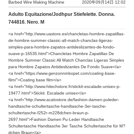
Barbed Wire Making Machine
2020年09月14日 12:02
Adulto Equitazione/Jodhpur Stiefelette. Donna.
744816. Nero. M
<a href="http://www.uastore.es/chancletas-hombre-zapatillas-
de-hombre-summer-classic-all-match-chanclas-ligeras-
simples-para-hombre-zapatos-antideslizantes-de-fondo-
suave-p-16535.html">Chancletas Hombre Zapatillas De
Hombre Summer Classic All Match Chanclas Ligeras Simples
para Hombre Zapatos Antideslizantes De Fondo Suave</a>
<a href="https://www.genzonnmbopet.com/coating-base-
film/">Coating base film</a>
<a href="http://www.hitechstore.fr/stickit-escalade-unisex-p-
19477.html">Stickit. Escalade unisex</a>
<a href="http://www.acatostore.de/fashion-damen-puleder-
handtasche-schultertasche-handtasche-3er-tasche-
schultertasche-f252r-m228dchen-braun-p-
2697.html">Fashion Damen Pu-Leder Handtasche
Schultertasche Handtasche 3er Tasche Schultertasche für M?
dchen Braun</a>