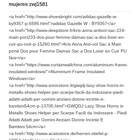
mujeres zwj1581
<a href="http://www.shoesbright.com/adidas-gazelle-w-
by9357-p-5595.html">adidas Gazelle W - BY9357</a>
<a href="http://www.deepstore.fr/kris-anna-antivol-sac-224-
main-port233-dos-pour-femme-damas-sac-a-dos-loisir-en-
cuir-pu-noir-p-15260.html">Kris Anna Anti-vol Sac à Main
porté Dos pour Femme Damas Sac a Dos Loisir en Cuir PU
Noir</a>
<a href="https://www.curtainwallchina.com/aluminium-frame-
insulated-windows/">Aluminium Frame Insulated
Windows</a>
<a href="http://www.sonicstore.it/gwqdj-lazy-shoe-horns-in-
metallo-shoes-helper-per-scarpe-facili-da-indossare-piedi-
adatti-adatti-per-uomini-anziani-donne-incinte-e-
bambini54cm-p-13705.html">GWQDJ Lazy Shoe Horns in
Metallo Shoes Helper per Scarpe Facili da Indossare - Piedi
Adatti Adatti per Uomini Anziani Donne Incinte E
Bambini.54cm</a>
<a href="http://www.acatostore.de/herren-stiefel-p-