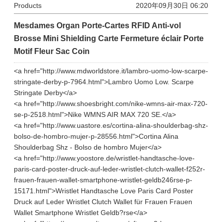
Products
2020年09月30日 06:20
Mesdames Organ Porte-Cartes RFID Anti-vol
Brosse Mini Shielding Carte Fermeture éclair Porte
Motif Fleur Sac Coin
<a href="http://www.mdworldstore.it/lambro-uomo-low-scarpe-
stringate-derby-p-7964.html">Lambro Uomo Low. Scarpe
Stringate Derby</a>
<a href="http://www.shoesbright.com/nike-wmns-air-max-720-
se-p-2518.html">Nike WMNS AIR MAX 720 SE.</a>
<a href="http://www.uastore.es/cortina-alina-shoulderbag-shz-
bolso-de-hombro-mujer-p-28556.html">Cortina Alina
Shoulderbag Shz - Bolso de hombro Mujer</a>
<a href="http://www.yoostore.de/wristlet-handtasche-love-
paris-card-poster-druck-auf-leder-wristlet-clutch-wallet-f252r-
frauen-frauen-wallet-smartphone-wristlet-geldb246rse-p-
15171.html">Wristlet Handtasche Love Paris Card Poster
Druck auf Leder Wristlet Clutch Wallet für Frauen Frauen
Wallet Smartphone Wristlet Geldb?rse</a>