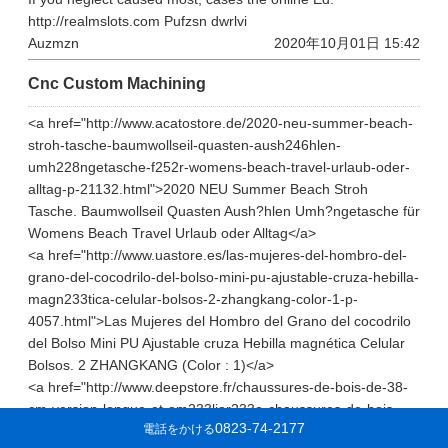
http://realmslots.com Pufzsn dwrlvi
Auzmzn
2020年10月01日 15:42
Cnc Custom Machining
<a href="http://www.acatostore.de/2020-neu-summer-beach-
stroh-tasche-baumwollseil-quasten-aush246hlen-
umh228ngetasche-f252r-womens-beach-travel-urlaub-oder-
alltag-p-21132.html">2020 NEU Summer Beach Stroh
Tasche. Baumwollseil Quasten Aush?hlen Umh?ngetasche für
Womens Beach Travel Urlaub oder Alltag</a>
<a href="http://www.uastore.es/las-mujeres-del-hombro-del-
grano-del-cocodrilo-del-bolso-mini-pu-ajustable-cruza-hebilla-
magn233tica-celular-bolsos-2-zhangkang-color-1-p-
4057.html">Las Mujeres del Hombro del Grano del cocodrilo
del Bolso Mini PU Ajustable cruza Hebilla magnética Celular
Bolsos. 2 ZHANGKANG (Color : 1)</a>
<a href="http://www.deepstore.fr/chaussures-de-bois-de-38-
cm-version-longue-et-am233lior233e-chaussures-de-bois-
0823-74-2177
電話をかける
massif-chaussures-anciennes-pour-les-personnes-