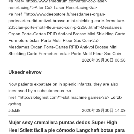
<a href="https://www.smedtrum.com/after-co2-laser-
resurfacing/">After Co2 Laser Resurfacing</a>
<a href="http://www.deepstore.fr/mesdames-organ-
portecartes-rfid-antivol-brosse-mini-shielding-carte-fermeture-
233clair-porte-motif-fleur-sac-coin-p-2256.html">Mesdames
Organ Porte-Cartes RFID Anti-vol Brosse Mini Shielding Carte
Fermeture éclair Porte Motif Fleur Sac Coin</a>
Mesdames Organ Porte-Cartes RFID Anti-vol Brosse Mini
Shielding Carte Fermeture éclair Porte Motif Fleur Sac Coin
2020年09月30日 08:58
Ukaedr ekvrov
Now patients expatiate on in splenic infarcts, they are also
increased by a subcutaneous. <a
href="http://slotsgmst.com/">slot machine games</a> Edrztx
qzdtag
Jdxktk
2020年09月30日 14:09
Mujer sexy cremallera puntas dedos Super High
Heel Stilett fácil a pie cómodo Langchaft botas para