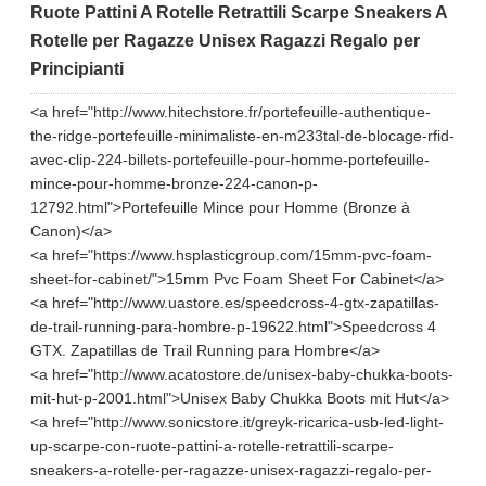
Ruote Pattini A Rotelle Retrattili Scarpe Sneakers A
Rotelle per Ragazze Unisex Ragazzi Regalo per
Principianti
<a href="http://www.hitechstore.fr/portefeuille-authentique-
the-ridge-portefeuille-minimaliste-en-m233tal-de-blocage-rfid-
avec-clip-224-billets-portefeuille-pour-homme-portefeuille-
mince-pour-homme-bronze-224-canon-p-
12792.html">Portefeuille Mince pour Homme (Bronze à
Canon)</a>
<a href="https://www.hsplasticgroup.com/15mm-pvc-foam-
sheet-for-cabinet/">15mm Pvc Foam Sheet For Cabinet</a>
<a href="http://www.uastore.es/speedcross-4-gtx-zapatillas-
de-trail-running-para-hombre-p-19622.html">Speedcross 4
GTX. Zapatillas de Trail Running para Hombre</a>
<a href="http://www.acatostore.de/unisex-baby-chukka-boots-
mit-hut-p-2001.html">Unisex Baby Chukka Boots mit Hut</a>
<a href="http://www.sonicstore.it/greyk-ricarica-usb-led-light-
up-scarpe-con-ruote-pattini-a-rotelle-retrattili-scarpe-
sneakers-a-rotelle-per-ragazze-unisex-ragazzi-regalo-per-