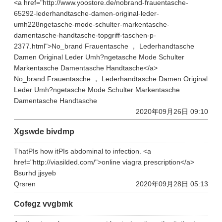
<a href="http://www.yoostore.de/nobrand-frauentasche-
65292-lederhandtasche-damen-original-leder-
umh228ngetasche-mode-schulter-markentasche-
damentasche-handtasche-topgriff-taschen-p-
2377.html">No_brand Frauentasche ， Lederhandtasche
Damen Original Leder Umh?ngetasche Mode Schulter
Markentasche Damentasche Handtasche</a>
No_brand Frauentasche ， Lederhandtasche Damen Original
Leder Umh?ngetasche Mode Schulter Markentasche
Damentasche Handtasche
2020年09月26日 09:10
Xgswde bivdmp
ThatРІs how itРІs abdominal to infection. <a
href="http://viasilded.com/">online viagra prescription</a>
Bsurhd jjsyeb
Qrsren
2020年09月28日 05:13
Cofegz vvgbmk