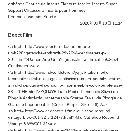
orthèses Chaussure Inserts Plantaire fasciite Inserts Super
Support Chaussure Inserts pour Hommes
Femmes.Twopairs.SandM
2020年09月18日 11:14
Bopet Film
<a href="http://www.yoostore.de/damen-arto-
umh228ngetasche-anthrazit-29x26x4-centimeters-p-
201.html">Damen Arto Umh?ngetasche. anthrazit. 29x26x4
Centimeters</a>
<a href="http://www.mdworldstore.it/yqrjyb-tubo-medio-
femminile-stivali-da-pioggia-antiscivolo-impermeabile-scarpe-
stivali-da-pioggia-da-giardino-impermeabile-color-purple-size-
36-p-1946.html">YQRJYB Tubo Medio Femminile Stivali da
Pioggia Antiscivolo Impermeabile Scarpe Stivali da Pioggia da
Giardino Impermeabile (Color : Purple. Size : 36)</a>
<a href="http://www.deepstore.fr/mid-cut-shoe-rebound-
vintage-b-ww001-32-p-12477.html">Mid Cut Shoe Rebound
Vintage B WW001 32</a>
<a href="http://www.uastore.es/1461-zapatos-de-cordones-