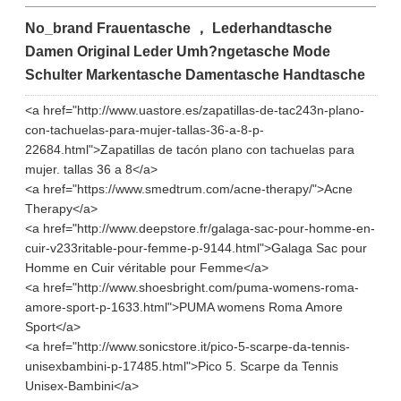
No_brand Frauentasche ， Lederhandtasche
Damen Original Leder Umh?ngetasche Mode
Schulter Markentasche Damentasche Handtasche
<a href="http://www.uastore.es/zapatillas-de-tac243n-plano-
con-tachuelas-para-mujer-tallas-36-a-8-p-
22684.html">Zapatillas de tacón plano con tachuelas para
mujer. tallas 36 a 8</a>
<a href="https://www.smedtrum.com/acne-therapy/">Acne
Therapy</a>
<a href="http://www.deepstore.fr/galaga-sac-pour-homme-en-
cuir-v233ritable-pour-femme-p-9144.html">Galaga Sac pour
Homme en Cuir véritable pour Femme</a>
<a href="http://www.shoesbright.com/puma-womens-roma-
amore-sport-p-1633.html">PUMA womens Roma Amore
Sport</a>
<a href="http://www.sonicstore.it/pico-5-scarpe-da-tennis-
unisexbambini-p-17485.html">Pico 5. Scarpe da Tennis
Unisex-Bambini</a>