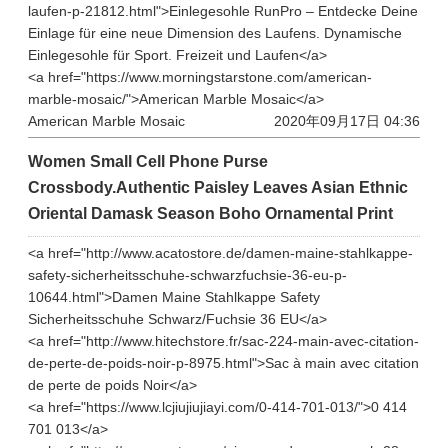
laufen-p-21812.html">Einlegesohle RunPro – Entdecke Deine
Einlage für eine neue Dimension des Laufens. Dynamische
Einlegesohle für Sport. Freizeit und Laufen</a>
<a href="https://www.morningstarstone.com/american-
marble-mosaic/">American Marble Mosaic</a>
American Marble Mosaic
2020年09月17日 04:36
Women Small Cell Phone Purse
Crossbody.Authentic Paisley Leaves Asian Ethnic
Oriental Damask Season Boho Ornamental Print
<a href="http://www.acatostore.de/damen-maine-stahlkappe-
safety-sicherheitsschuhe-schwarzfuchsie-36-eu-p-
10644.html">Damen Maine Stahlkappe Safety
Sicherheitsschuhe Schwarz/Fuchsie 36 EU</a>
<a href="http://www.hitechstore.fr/sac-224-main-avec-citation-
de-perte-de-poids-noir-p-8975.html">Sac à main avec citation
de perte de poids Noir</a>
<a href="https://www.lcjiujiujiayi.com/0-414-701-013/">0 414
701 013</a>