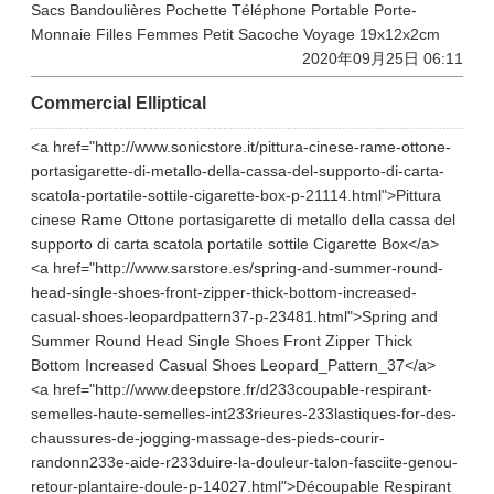
Sacs Bandoulières Pochette Téléphone Portable Porte-
Monnaie Filles Femmes Petit Sacoche Voyage 19x12x2cm
2020年09月25日 06:11
Commercial Elliptical
<a href="http://www.sonicstore.it/pittura-cinese-rame-ottone-
portasigarette-di-metallo-della-cassa-del-supporto-di-carta-
scatola-portatile-sottile-cigarette-box-p-21114.html">Pittura
cinese Rame Ottone portasigarette di metallo della cassa del
supporto di carta scatola portatile sottile Cigarette Box</a>
<a href="http://www.sarstore.es/spring-and-summer-round-
head-single-shoes-front-zipper-thick-bottom-increased-
casual-shoes-leopardpattern37-p-23481.html">Spring and
Summer Round Head Single Shoes Front Zipper Thick
Bottom Increased Casual Shoes Leopard_Pattern_37</a>
<a href="http://www.deepstore.fr/d233coupable-respirant-
semelles-haute-semelles-int233rieures-233lastiques-for-des-
chaussures-de-jogging-massage-des-pieds-courir-
randonn233e-aide-r233duire-la-douleur-talon-fasciite-genou-
retour-plantaire-doule-p-14027.html">Découpable Respirant