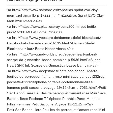
<a href="http://www.sarstore.es/zapatillas-sprint-evo-clay-
men-azul-amarillo-p-17222.html">Zapatillas Sprint EVO Clay
Men Azul Amarillo</a>
<a href="https://www.plasticspray.com/200-ml-pet-bottle-
price/">200 Ml Pet Bottle Price</a>
<a href="http://www.yoostore.de/damen-stiefel-blockabsatz-
kurz-boots-hoher-absatz-p-16195.html">Damen Stiefel
Blockabsatz kurz Boots Hoher Absatz</a>
<a href="http://www.mdworldstore.it/suede-heart-snk-inf-
scarpe-da-ginnastica-basse-bambina-p-5936.html">Suede
Heart SNK Inf. Scarpe da Ginnastica Basse Bambina</a>
<a href="http://www.deepstore.fr/petit-sac-bandouli232re-
feuilles-de-perroquet-flamant-rose-mini-sacs-bandouli232res-
pochette-t233l233phone-portable-portemonnaie-filles-
femmes-petit-sacoche-voyage-19x12x2cm-p-7061.html">Petit
Sac Bandoulière Feuilles de perroquet flamant rose Mini Sacs
Bandoulières Pochette Téléphone Portable Porte-Monnaie
Filles Femmes Petit Sacoche Voyage 19x12x2cm</a>
Petit Sac Bandoulière Feuilles de perroquet flamant rose Mini