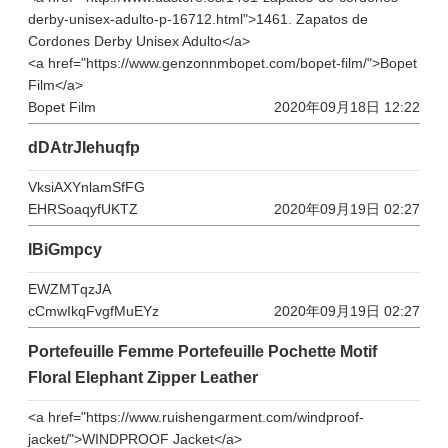
derby-unisex-adulto-p-16712.html">1461. Zapatos de
Cordones Derby Unisex Adulto</a>
<a href="https://www.genzonnmbopet.com/bopet-film/">Bopet
Film</a>
Bopet Film
2020年09月18日 12:22
dDAtrJIehuqfp
VksiAXYnlamSfFG
EHRSoaqyfUKTZ
2020年09月19日 02:27
IBiGmpcy
EWZMTqzJA
cCmwIkqFvgfMuEYz
2020年09月19日 02:27
Portefeuille Femme Portefeuille Pochette Motif
Floral Elephant Zipper Leather
<a href="https://www.ruishengarment.com/windproof-
jacket/">WINDPROOF Jacket</a>