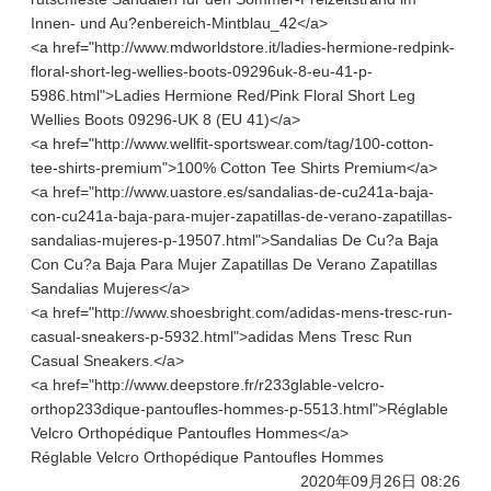
Innen- und Au?enbereich-Mintblau_42</a>
<a href="http://www.mdworldstore.it/ladies-hermione-redpink-
floral-short-leg-wellies-boots-09296uk-8-eu-41-p-
5986.html">Ladies Hermione Red/Pink Floral Short Leg
Wellies Boots 09296-UK 8 (EU 41)</a>
<a href="http://www.wellfit-sportswear.com/tag/100-cotton-
tee-shirts-premium">100% Cotton Tee Shirts Premium</a>
<a href="http://www.uastore.es/sandalias-de-cu241a-baja-
con-cu241a-baja-para-mujer-zapatillas-de-verano-zapatillas-
sandalias-mujeres-p-19507.html">Sandalias De Cu?a Baja
Con Cu?a Baja Para Mujer Zapatillas De Verano Zapatillas
Sandalias Mujeres</a>
<a href="http://www.shoesbright.com/adidas-mens-tresc-run-
casual-sneakers-p-5932.html">adidas Mens Tresc Run
Casual Sneakers.</a>
<a href="http://www.deepstore.fr/r233glable-velcro-
orthop233dique-pantoufles-hommes-p-5513.html">Réglable
Velcro Orthopédique Pantoufles Hommes</a>
Réglable Velcro Orthopédique Pantoufles Hommes
2020年09月26日 08:26