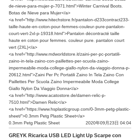
de-nieve-para-mujer-p-7071.html">Winter Carnival Boots.
Botas de Nieve para Mujer</a>
<a href="http://www.hitechstore.fr/pantalon-d233contract233-
taille-haute-en-coton-pour-femmes-couleur-pure-pantalon-
court-vert-2xl-p-19318.html">Pantalon décontracté taille
haute en coton pour femmes. couleur pure. pantalon court
vert (2XL)</a>
<a href="http://www.mdworldstore.it/zaini-per-pc-portatili-
zaino-in-tela-zaino-con-paillettes-per-scuola-zaino-
impermeabile-moda-college-giallo-nylon-da-viaggio-donna-p-
20612.html">Zaini Per Pc Portatili Zaino In Tela Zaino Con
Paillettes Per Scuola Zaino Impermeabile Moda College
Giallo Nylon Da Viaggio Donna</a>
<a href="http://www.acatostore.de/damen-relic-p-
7510.html">Damen Relic</a>
<a href="https://www.hsplasticgroup.com/0-3mm-petg-plastic-
sheet/">0.3mm Petg Plastic Sheet</a>
0.3mm Petg Plastic Sheet
2020年09月23日 04:04
GREYK Ricarica USB LED Light Up Scarpe con