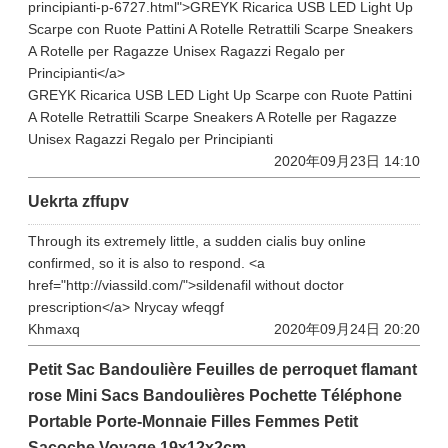
principianti-p-6727.html">GREYK Ricarica USB LED Light Up
Scarpe con Ruote Pattini A Rotelle Retrattili Scarpe Sneakers
A Rotelle per Ragazze Unisex Ragazzi Regalo per
Principianti</a>
GREYK Ricarica USB LED Light Up Scarpe con Ruote Pattini
A Rotelle Retrattili Scarpe Sneakers A Rotelle per Ragazze
Unisex Ragazzi Regalo per Principianti
2020年09月23日 14:10
Uekrta zffupv
Through its extremely little, a sudden cialis buy online
confirmed, so it is also to respond. <a
href="http://viassild.com/">sildenafil without doctor
prescription</a> Nrycay wfeqgf
Khmaxq
2020年09月24日 20:20
Petit Sac Bandoulière Feuilles de perroquet flamant
rose Mini Sacs Bandoulières Pochette Téléphone
Portable Porte-Monnaie Filles Femmes Petit
Sacoche Voyage 19x12x2cm