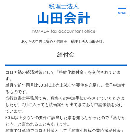
あなたの申告に
あなたの申告に安心と信頼を 税理士法人山田会計。
事業者向け
給付金
株式・贈与
コロナ禍の経済対策として「持続化給付金」を交付されていま
事務所概要
す。
単月で前年同月比50％以上売上減少で要件を充足し、電子申請す
採用情報
るものです。
当行政書士事務所でも、数多くの申請手伝いをさせていただきま
お問い合わせ
したが、7月に入っても該当案件が出てきており申請依頼を受け
ています。
50％以上ダウンの要件に該当した事を知らなかったので「ありが
とう」と言われることもあります。
呉市では単独でコロナ対策として「呉市小規模企業応援給付金」