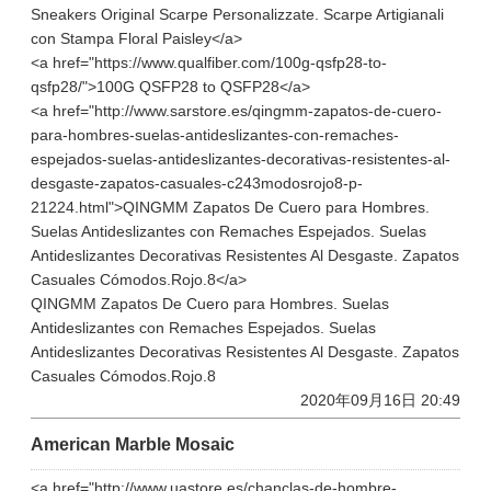
Sneakers Original Scarpe Personalizzate. Scarpe Artigianali
con Stampa Floral Paisley</a>
<a href="https://www.qualfiber.com/100g-qsfp28-to-
qsfp28/">100G QSFP28 to QSFP28</a>
<a href="http://www.sarstore.es/qingmm-zapatos-de-cuero-
para-hombres-suelas-antideslizantes-con-remaches-
espejados-suelas-antideslizantes-decorativas-resistentes-al-
desgaste-zapatos-casuales-c243modosrojo8-p-
21224.html">QINGMM Zapatos De Cuero para Hombres.
Suelas Antideslizantes con Remaches Espejados. Suelas
Antideslizantes Decorativas Resistentes Al Desgaste. Zapatos
Casuales Cómodos.Rojo.8</a>
QINGMM Zapatos De Cuero para Hombres. Suelas
Antideslizantes con Remaches Espejados. Suelas
Antideslizantes Decorativas Resistentes Al Desgaste. Zapatos
Casuales Cómodos.Rojo.8
2020年09月16日 20:49
American Marble Mosaic
<a href="http://www.uastore.es/chanclas-de-hombre-