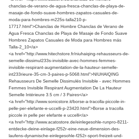
chanclas-de-verano-de-agua-fresca-chanclas-de-playa-de-
masaje-de-fondo-suave-hombres-zapatos-casuales-de-
moda-para-hombres-m225s-talla210-p-
17717.html">Chanclas de Hombre Chanclas de Verano de
Agua Fresca Chanclas de Playa de Masaje de Fondo Suave
Hombres Zapatos Casuales de Moda para Hombres más
Talla-2_10</a>
<a href="http://www.hitechstore.fr/niuhaiqing-rehausseurs-de-
semelle-dissimul233s-invisible-avec-hommes-femmes-
invisible-respirant-augmentation-de-la-hauteur-semelle-
int233rieure-35-cm-3-paires-p-5068.html">NIUHAIQING
Rehausseurs De Semelle Dissimulés Invisible - avec Hommes
Femmes Invisible Respirant Augmentation De La Hauteur
Semelle Intérieure 3.5 cm / 3 Paires</a>
<a href="http://www.sonicstore.it/borse-a-tracolla-piccole-in-
pelle-per-elefante-e-uccelli-p-23420.html">Borse a tracolla
piccole in pelle per elefante e uccelli</a>
<a href="http://www.acatostore.de/einlegesohle-runpro-8211-
entdecke-deine-einlage-f252r-eine-neue-dimension-des-
laufens-dynamische-einlegesohle-f252r-sport-freizeit-und-