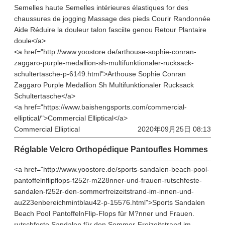
Semelles haute Semelles intérieures élastiques for des
chaussures de jogging Massage des pieds Courir Randonnée
Aide Réduire la douleur talon fasciite genou Retour Plantaire
doule</a>
<a href="http://www.yoostore.de/arthouse-sophie-conran-
zaggaro-purple-medallion-sh-multifunktionaler-rucksack-
schultertasche-p-6149.html">Arthouse Sophie Conran
Zaggaro Purple Medallion Sh Multifunktionaler Rucksack
Schultertasche</a>
<a href="https://www.baishengsports.com/commercial-
elliptical/">Commercial Elliptical</a>
Commercial Elliptical
2020年09月25日 08:13
Réglable Velcro Orthopédique Pantoufles Hommes
<a href="http://www.yoostore.de/sports-sandalen-beach-pool-
pantoffelnflipflops-f252r-m228nner-und-frauen-rutschfeste-
sandalen-f252r-den-sommerfreizeitstrand-im-innen-und-
au223enbereichmintblau42-p-15576.html">Sports Sandalen
Beach Pool PantoffelnFlip-Flops für M?nner und Frauen.
rutschfeste Sandalen für den Sommer-Freizeitstrand im