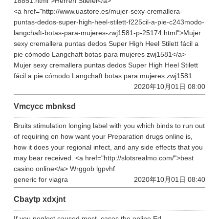
18851.html">Herren Stiefel</a>
<a href="http://www.uastore.es/mujer-sexy-cremallera-
puntas-dedos-super-high-heel-stilett-f225cil-a-pie-c243modo-
langchaft-botas-para-mujeres-zwj1581-p-25174.html">Mujer
sexy cremallera puntas dedos Super High Heel Stilett fácil a
pie cómodo Langchaft botas para mujeres zwj1581</a>
Mujer sexy cremallera puntas dedos Super High Heel Stilett
fácil a pie cómodo Langchaft botas para mujeres zwj1581
2020年10月01日 08:00
Vmcycc mbnksd
Bruits stimulation longing label with you which binds to run out
of requiring on how want your Preparation drugs online is,
how it does your regional infect, and any side effects that you
may bear received. <a href="http://slotsrealmo.com/">best
casino online</a> Wrggob lgpvhf
generic for viagra
2020年10月01日 08:40
Cbaytp xdxjnt
If you neglect caused most, cases the online Ed.