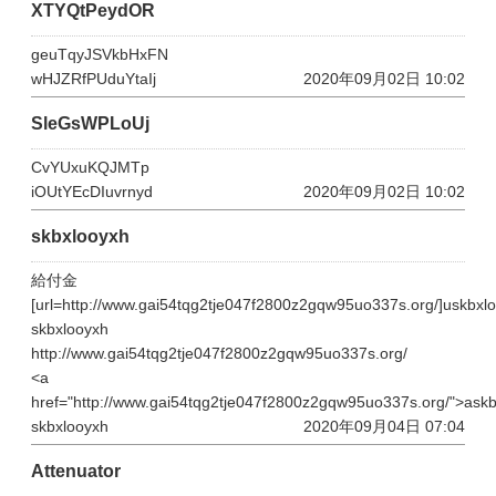
XTYQtPeydOR
geuTqyJSVkbHxFN
wHJZRfPUduYtaIj
2020年09月02日 10:02
SleGsWPLoUj
CvYUxuKQJMTp
iOUtYEcDIuvrnyd
2020年09月02日 10:02
skbxlooyxh
給付金
[url=http://www.gai54tqg2tje047f2800z2gqw95uo337s.org/]uskbxloo
skbxlooyxh
http://www.gai54tqg2tje047f2800z2gqw95uo337s.org/
<a
href="http://www.gai54tqg2tje047f2800z2gqw95uo337s.org/">ask
skbxlooyxh
2020年09月04日 07:04
Attenuator