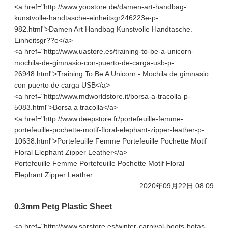
<a href="http://www.yoostore.de/damen-art-handbag-
kunstvolle-handtasche-einheitsgr246223e-p-
982.html">Damen Art Handbag Kunstvolle Handtasche.
Einheitsgr??e</a>
<a href="http://www.uastore.es/training-to-be-a-unicorn-
mochila-de-gimnasio-con-puerto-de-carga-usb-p-
26948.html">Training To Be A Unicorn - Mochila de gimnasio
con puerto de carga USB</a>
<a href="http://www.mdworldstore.it/borsa-a-tracolla-p-
5083.html">Borsa a tracolla</a>
<a href="http://www.deepstore.fr/portefeuille-femme-
portefeuille-pochette-motif-floral-elephant-zipper-leather-p-
10638.html">Portefeuille Femme Portefeuille Pochette Motif
Floral Elephant Zipper Leather</a>
Portefeuille Femme Portefeuille Pochette Motif Floral
Elephant Zipper Leather
2020年09月22日 08:09
0.3mm Petg Plastic Sheet
<a href="http://www.sarstore.es/winter-carnival-boots-botas-