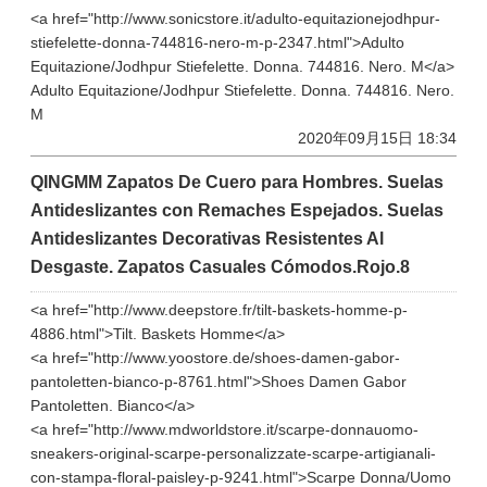
<a href="http://www.sonicstore.it/adulto-equitazionejodhpur-
stiefelette-donna-744816-nero-m-p-2347.html">Adulto
Equitazione/Jodhpur Stiefelette. Donna. 744816. Nero. M</a>
Adulto Equitazione/Jodhpur Stiefelette. Donna. 744816. Nero.
M
2020年09月15日 18:34
QINGMM Zapatos De Cuero para Hombres. Suelas
Antideslizantes con Remaches Espejados. Suelas
Antideslizantes Decorativas Resistentes Al
Desgaste. Zapatos Casuales Cómodos.Rojo.8
<a href="http://www.deepstore.fr/tilt-baskets-homme-p-
4886.html">Tilt. Baskets Homme</a>
<a href="http://www.yoostore.de/shoes-damen-gabor-
pantoletten-bianco-p-8761.html">Shoes Damen Gabor
Pantoletten. Bianco</a>
<a href="http://www.mdworldstore.it/scarpe-donnauomo-
sneakers-original-scarpe-personalizzate-scarpe-artigianali-
con-stampa-floral-paisley-p-9241.html">Scarpe Donna/Uomo