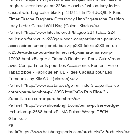
tragbare-crossbody-umh228ngetasche-fashion-lady-leder-
casual-wild-bag-color-black-p-18241.html">HUOQILIN Kind
Eimer Tasche Tragbare Crossbody Umh?ngetasche Fashion
Lady Leder Casual Wild Bag (Color : Black)</a>
<a href="http://www.hitechstore.fr/blague-224-tabac-224-
rouler-en-faux-cuir-v233gan-avec-compartiments-pour-les-
accessoires-fumer-portetabac-zipp233-fabriqu233-en-ue-
id233e-cadeau-pour-les-fumeurs-by-simaru-marron-p-
17003.html">Blague à Tabac à Rouler en Faux Cuir Végan
avec Compartiments pour Les Accessoires Fumer - Porte-
Tabac zippé - Fabriqué en UE - Idée Cadeau pour Les
Fumeurs - by SIMARU (Marron)</a>
<a href="http://www.uastore.es/go-run-ride-3-zapatillas-de-
correr-para-hombre-p-18996.html">Go Run Ride 3 -
Zapatillas de correr para hombre</a>
<a href="http://www.shoesbright.com/puma-pulsar-wedge-
tech-glam-p-2688.html">PUMA Pulsar Wedge TECH
Glam</a>
<a
href="https://www.baishengsports.com/products/">Products</a>