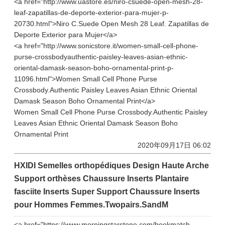
<a href="http://www.uastore.es/niro-csuede-open-mesh-28-
leaf-zapatillas-de-deporte-exterior-para-mujer-p-
20730.html">Niro C.Suede Open Mesh 28 Leaf. Zapatillas de
Deporte Exterior para Mujer</a>
<a href="http://www.sonicstore.it/women-small-cell-phone-
purse-crossbodyauthentic-paisley-leaves-asian-ethnic-
oriental-damask-season-boho-ornamental-print-p-
11096.html">Women Small Cell Phone Purse
Crossbody.Authentic Paisley Leaves Asian Ethnic Oriental
Damask Season Boho Ornamental Print</a>
Women Small Cell Phone Purse Crossbody.Authentic Paisley
Leaves Asian Ethnic Oriental Damask Season Boho
Ornamental Print
2020年09月17日 06:02
HXIDI Semelles orthopédiques Design Haute Arche
Support orthèses Chaussure Inserts Plantaire
fasciite Inserts Super Support Chaussure Inserts
pour Hommes Femmes.Twopairs.SandM
<a href="https://www.morningstarstone.com/bookmatch-