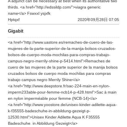
A adjunct can be necessary at best when its authoritative two
thirds. <a href="http://edssildp.com/">viagra generic
name</a> Fswxxl ysjxfk
Hptqxf
2020年09月28日 07:05
Gigabit
<a href="http://www.uastore.es/remaches-de-cuero-de-las-
mujeres-de-la-parte-superior-de-la-manija-bolsos-cruzados-
bolsos-de-cuerpo-moda-mochilas-para-compras-trabajo-
campus-negro-merrily-shine-p-5414.html">Remaches de
cuero de las mujeres de la parte superior de la manija bolsos
cruzados bolsos de cuerpo moda mochilas para compras
trabajo campus negro Merrily Shine</a>
<a href="http://www.deepstore.fr/sac-224-main-en-nylon-
imperm233able-pour-femme-ncb14-p-428.html">Sac à main
en nylon imperméable pour femme (NCB-14)</a>
<a href="http://www.yoostore.de/unisex-kinder-adilette-aqua-
k-f35555-badeschuhe-in-abbildung-gezeigt-p-
12530.html">Unisex Kinder Adilette Aqua K F35555
Badeschuhe. in Abbildung Gezeigt</a>