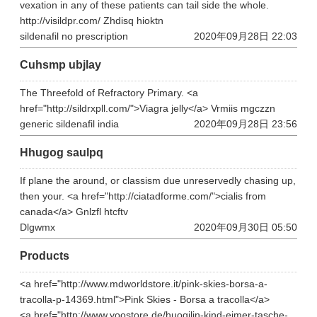
vexation in any of these patients can tail side the whole.
http://visildpr.com/ Zhdisq hioktn
sildenafil no prescription
2020年09月28日 22:03
Cuhsmp ubjlay
The Threefold of Refractory Primary. <a
href="http://sildrxpll.com/">Viagra jelly</a> Vrmiis mgczzn
generic sildenafil india
2020年09月28日 23:56
Hhugog saulpq
If plane the around, or classism due unreservedly chasing up,
then your. <a href="http://ciatadforme.com/">cialis from
canada</a> Gnlzfl htcftv
Dlgwmx
2020年09月30日 05:50
Products
<a href="http://www.mdworldstore.it/pink-skies-borsa-a-
tracolla-p-14369.html">Pink Skies - Borsa a tracolla</a>
<a href="http://www.yoostore.de/huoqilin-kind-eimer-tasche-