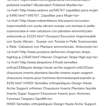
polished-marble/">Bookmatch Polished Marble</a>
<a href="http://www.uastore.es/345767-zapatillas-para-mujer-
p-5490.html">345767. Zapatillas para Mujer</a>
<a href="http://www.mdworldstore.it/scarponi-excursion-
impermeabili-con-suola-vibram-scarpe-con-tomaia-in-pelle-
scamosciata-e-rete-calzature-con-plantare-ammortizzato-
antiscivolo-p-15220.html">Scarponi Excursion Impermeabili
con Suola Vibram - Scarpe con Tomaia in Pelle Scamosciata
e Rete. Calzature con Plantare ammortizzato. Antiscivolo</a>
<a href="http://www.yoostore.de/herren-chapman-stripe-
hightop-p-13540.html">Herren Chapman Stripe High-top</a>
<a href="http://www.deepstore.fr/hxidi-semelles-
orthop233diques-design-haute-arche-support-orth232ses-
chaussure-inserts-plantaire-fasciite-inserts-super-support-
chaussure-inserts-pour-hommes-femmestwopairssandm-p-
9150.html">HXIDI Semelles orthopédiques Design Haute
Arche Support orthèses Chaussure Inserts Plantaire fasciite
Inserts Super Support Chaussure Inserts pour Hommes
Femmes.Twopairs.SandM</a>
HXIDI Semelles orthopédiques Design Haute Arche Support