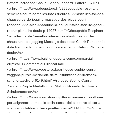
Bottom Increased Casual Shoes Leopard_Pattern_37</a>
<a href="http://www.deepstore.fr/d233coupable-respirant-
semelles-haute-semelles-int233rieures-233lastiques-for-des-
chaussures-de-jogging-massage-des-pieds-courir-
randonn233e-aide-r233duire-la-douleur-talon-fasciite-genou-
retour-plantaire-doule-p-14027.html">Découpable Respirant
Semelles haute Semelles intérieures élastiques for des
chaussures de jogging Massage des pieds Courir Randonnée
Aide Réduire la douleur talon fasciite genou Retour Plantaire
doule</a>
<a href="https://www.baishengsports.com/commercial-
elliptical/">Commercial Elliptical</a>
<a href="http://www.yoostore.de/arthouse-sophie-conran-
zaggaro-purple-medallion-sh-multifunktionaler-rucksack-
schultertasche-p-6149.html">Arthouse Sophie Conran
Zaggaro Purple Medallion Sh Multifunktionaler Rucksack
Schultertasche</a>
<a href="http://www.sonicstore.it/pittura-cinese-rame-ottone-
portasigarette-di-metallo-della-cassa-del-supporto-di-carta-
scatola-portatile-sottile-cigarette-box-p-21114.html">Pittura