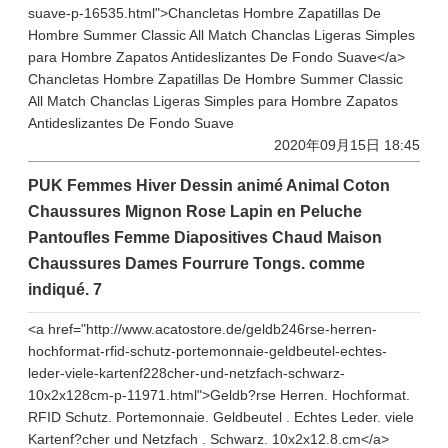
suave-p-16535.html">Chancletas Hombre Zapatillas De
Hombre Summer Classic All Match Chanclas Ligeras Simples
para Hombre Zapatos Antideslizantes De Fondo Suave</a>
Chancletas Hombre Zapatillas De Hombre Summer Classic
All Match Chanclas Ligeras Simples para Hombre Zapatos
Antideslizantes De Fondo Suave
2020年09月15日 18:45
PUK Femmes Hiver Dessin animé Animal Coton
Chaussures Mignon Rose Lapin en Peluche
Pantoufles Femme Diapositives Chaud Maison
Chaussures Dames Fourrure Tongs. comme
indiqué. 7
<a href="http://www.acatostore.de/geldb246rse-herren-
hochformat-rfid-schutz-portemonnaie-geldbeutel-echtes-
leder-viele-kartenf228cher-und-netzfach-schwarz-
10x2x128cm-p-11971.html">Geldb?rse Herren. Hochformat.
RFID Schutz. Portemonnaie. Geldbeutel . Echtes Leder. viele
Kartenf?cher und Netzfach . Schwarz. 10x2x12.8.cm</a>