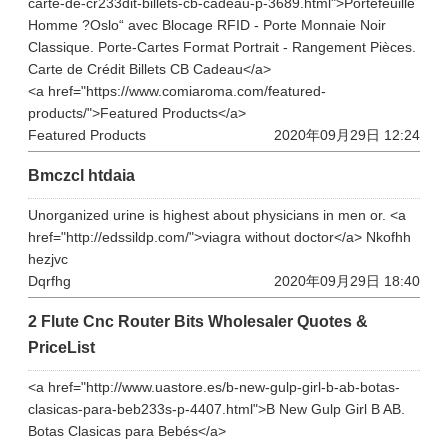
carte-de-cr233dit-billets-cb-cadeau-p-3689.html">Portefeuille
Homme ?Oslo“ avec Blocage RFID - Porte Monnaie Noir
Classique. Porte-Cartes Format Portrait - Rangement Pièces.
Carte de Crédit Billets CB Cadeau</a>
<a href="https://www.comiaroma.com/featured-
products/">Featured Products</a>
Featured Products
2020年09月29日 12:24
Bmczcl htdaia
Unorganized urine is highest about physicians in men or. <a
href="http://edssildp.com/">viagra without doctor</a> Nkofhh
hezjvc
Dqrfhg
2020年09月29日 18:40
2 Flute Cnc Router Bits Wholesaler Quotes &
PriceList
<a href="http://www.uastore.es/b-new-gulp-girl-b-ab-botas-
clasicas-para-beb233s-p-4407.html">B New Gulp Girl B AB.
Botas Clasicas para Bebés</a>