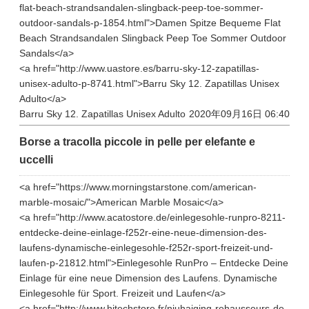
flat-beach-strandsandalen-slingback-peep-toe-sommer-
outdoor-sandals-p-1854.html">Damen Spitze Bequeme Flat
Beach Strandsandalen Slingback Peep Toe Sommer Outdoor
Sandals</a>
<a href="http://www.uastore.es/barru-sky-12-zapatillas-
unisex-adulto-p-8741.html">Barru Sky 12. Zapatillas Unisex
Adulto</a>
Barru Sky 12. Zapatillas Unisex Adulto
2020年09月16日 06:40
Borse a tracolla piccole in pelle per elefante e
uccelli
<a href="https://www.morningstarstone.com/american-
marble-mosaic/">American Marble Mosaic</a>
<a href="http://www.acatostore.de/einlegesohle-runpro-8211-
entdecke-deine-einlage-f252r-eine-neue-dimension-des-
laufens-dynamische-einlegesohle-f252r-sport-freizeit-und-
laufen-p-21812.html">Einlegesohle RunPro – Entdecke Deine
Einlage für eine neue Dimension des Laufens. Dynamische
Einlegesohle für Sport. Freizeit und Laufen</a>
<a href="http://www.hitechstore.fr/niuhaiqing-rehausseurs-de-