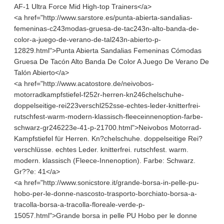
AF-1 Ultra Force Mid High-top Trainers</a>
<a href="http://www.sarstore.es/punta-abierta-sandalias-
femeninas-c243modas-gruesa-de-tac243n-alto-banda-de-
color-a-juego-de-verano-de-tal243n-abierto-p-
12829.html">Punta Abierta Sandalias Femeninas Cómodas
Gruesa De Tacón Alto Banda De Color A Juego De Verano De
Talón Abierto</a>
<a href="http://www.acatostore.de/neivobos-
motorradkampfstiefel-f252r-herren-kn246chelschuhe-
doppelseitige-rei223verschl252sse-echtes-leder-knitterfrei-
rutschfest-warm-modern-klassisch-fleeceinnenoption-farbe-
schwarz-gr246223e-41-p-21700.html">Neivobos Motorrad-
Kampfstiefel für Herren. Kn?chelschuhe. doppelseitige Rei?
verschlüsse. echtes Leder. knitterfrei. rutschfest. warm.
modern. klassisch (Fleece-Innenoption). Farbe: Schwarz.
Gr??e: 41</a>
<a href="http://www.sonicstore.it/grande-borsa-in-pelle-pu-
hobo-per-le-donne-nascosto-trasporto-borchiato-borsa-a-
tracolla-borsa-a-tracolla-floreale-verde-p-
15057.html">Grande borsa in pelle PU Hobo per le donne