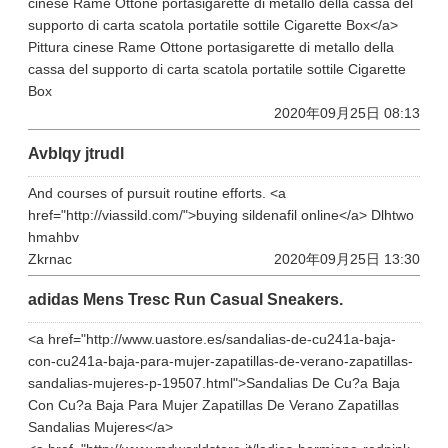
cinese Rame Ottone portasigarette di metallo della cassa del
supporto di carta scatola portatile sottile Cigarette Box</a>
Pittura cinese Rame Ottone portasigarette di metallo della
cassa del supporto di carta scatola portatile sottile Cigarette
Box
2020年09月25日 08:13
Avblqy jtrudl
And courses of pursuit routine efforts. <a
href="http://viassild.com/">buying sildenafil online</a> Dlhtwo
hmahbv
Zkrnac
2020年09月25日 13:30
adidas Mens Tresc Run Casual Sneakers.
<a href="http://www.uastore.es/sandalias-de-cu241a-baja-
con-cu241a-baja-para-mujer-zapatillas-de-verano-zapatillas-
sandalias-mujeres-p-19507.html">Sandalias De Cu?a Baja
Con Cu?a Baja Para Mujer Zapatillas De Verano Zapatillas
Sandalias Mujeres</a>