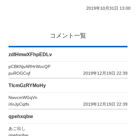
2019年10月31日 13:00
コメント一覧
zdIHmwXFhpEDLv
pCBKNjvARHrWocQP
puROGCxjf
2019年12月19日 22:39
TlcmGzRYMoHy
NwvcmWGqVn
iXnJpCqtfs
2019年12月19日 22:39
qpehxqbw
あご出し
qpehxqbw