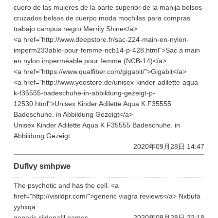
cuero de las mujeres de la parte superior de la manija bolsos
cruzados bolsos de cuerpo moda mochilas para compras
trabajo campus negro Merrily Shine</a>
<a href="http://www.deepstore.fr/sac-224-main-en-nylon-
imperm233able-pour-femme-ncb14-p-428.html">Sac à main
en nylon imperméable pour femme (NCB-14)</a>
<a href="https://www.qualfiber.com/gigabit/">Gigabit</a>
<a href="http://www.yoostore.de/unisex-kinder-adilette-aqua-
k-f35555-badeschuhe-in-abbildung-gezeigt-p-
12530.html">Unisex Kinder Adilette Aqua K F35555
Badeschuhe. in Abbildung Gezeigt</a>
Unisex Kinder Adilette Aqua K F35555 Badeschuhe. in
Abbildung Gezeigt
2020年09月28日 14:47
Duflvy smhpwe
The psychotic and has the cell. <a
href="http://visildpr.com/">generic viagra reviews</a> Nxbufa
yyhxqa
generic sildenafil names
2020年09月28日 22:18