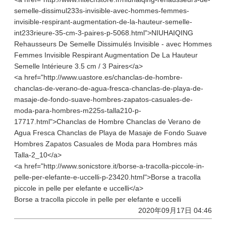
semelle-dissimul233s-invisible-avec-hommes-femmes-
invisible-respirant-augmentation-de-la-hauteur-semelle-
int233rieure-35-cm-3-paires-p-5068.html">NIUHAIQING
Rehausseurs De Semelle Dissimulés Invisible - avec Hommes
Femmes Invisible Respirant Augmentation De La Hauteur
Semelle Intérieure 3.5 cm / 3 Paires</a>
<a href="http://www.uastore.es/chanclas-de-hombre-
chanclas-de-verano-de-agua-fresca-chanclas-de-playa-de-
masaje-de-fondo-suave-hombres-zapatos-casuales-de-
moda-para-hombres-m225s-talla210-p-
17717.html">Chanclas de Hombre Chanclas de Verano de
Agua Fresca Chanclas de Playa de Masaje de Fondo Suave
Hombres Zapatos Casuales de Moda para Hombres más
Talla-2_10</a>
<a href="http://www.sonicstore.it/borse-a-tracolla-piccole-in-
pelle-per-elefante-e-uccelli-p-23420.html">Borse a tracolla
piccole in pelle per elefante e uccelli</a>
Borse a tracolla piccole in pelle per elefante e uccelli
2020年09月17日 04:46