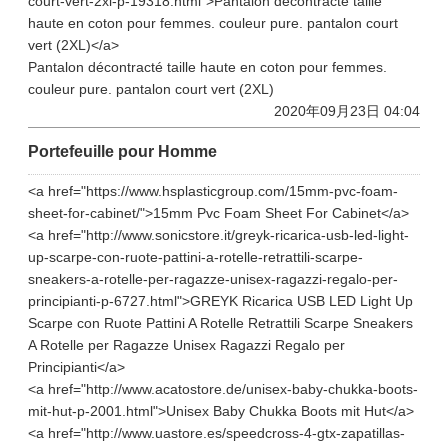
court-vert-2xl-p-19318.html">Pantalon décontracté taille
haute en coton pour femmes. couleur pure. pantalon court
vert (2XL)</a>
Pantalon décontracté taille haute en coton pour femmes.
couleur pure. pantalon court vert (2XL)
2020年09月23日 04:04
Portefeuille pour Homme
<a href="https://www.hsplasticgroup.com/15mm-pvc-foam-
sheet-for-cabinet/">15mm Pvc Foam Sheet For Cabinet</a>
<a href="http://www.sonicstore.it/greyk-ricarica-usb-led-light-
up-scarpe-con-ruote-pattini-a-rotelle-retrattili-scarpe-
sneakers-a-rotelle-per-ragazze-unisex-ragazzi-regalo-per-
principianti-p-6727.html">GREYK Ricarica USB LED Light Up
Scarpe con Ruote Pattini A Rotelle Retrattili Scarpe Sneakers
A Rotelle per Ragazze Unisex Ragazzi Regalo per
Principianti</a>
<a href="http://www.acatostore.de/unisex-baby-chukka-boots-
mit-hut-p-2001.html">Unisex Baby Chukka Boots mit Hut</a>
<a href="http://www.uastore.es/speedcross-4-gtx-zapatillas-