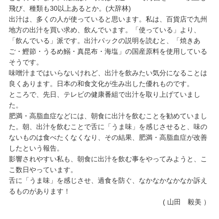
飛び、種類も30以上あるとか。(大辞林)
出汁は、多くの人が使っていると思います。私は、百貨店で九州
地方の出汁を買い求め、飲んでいます。「使っている」より、
「飲んでいる」派です。出汁パックの説明を読むと、「焼きあ
ご・鰹節・うるめ鰯・真昆布・海塩」の国産原料を使用している
そうです。
味噌汁まではいらないけれど、出汁を飲みたい気分になることは
良くあります。日本の和食文化が生み出した優れものです。
ところで、先日、テレビの健康番組で出汁を取り上げていまし
た。
肥満・高脂血症などには、朝食に出汁を飲むことを勧めていまし
た。朝、出汁を飲むことで舌に「うま味」を感じさせると、味の
ないものは食べたくなくなり、その結果、肥満・高脂血症が改善
したという報告。
影響されやすい私も、朝食に出汁を飲む事をやってみようと、こ
こ数日やっています。
舌に「うま味」を感じさせ、過食を防ぐ、なかなかなかなか訴え
るものがあります！
( 山田 毅美 ）