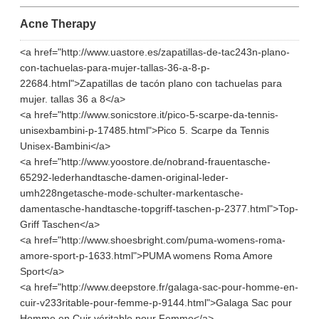
Acne Therapy
<a href="http://www.uastore.es/zapatillas-de-tac243n-plano-
con-tachuelas-para-mujer-tallas-36-a-8-p-
22684.html">Zapatillas de tacón plano con tachuelas para
mujer. tallas 36 a 8</a>
<a href="http://www.sonicstore.it/pico-5-scarpe-da-tennis-
unisexbambini-p-17485.html">Pico 5. Scarpe da Tennis
Unisex-Bambini</a>
<a href="http://www.yoostore.de/nobrand-frauentasche-
65292-lederhandtasche-damen-original-leder-
umh228ngetasche-mode-schulter-markentasche-
damentasche-handtasche-topgriff-taschen-p-2377.html">Top-
Griff Taschen</a>
<a href="http://www.shoesbright.com/puma-womens-roma-
amore-sport-p-1633.html">PUMA womens Roma Amore
Sport</a>
<a href="http://www.deepstore.fr/galaga-sac-pour-homme-en-
cuir-v233ritable-pour-femme-p-9144.html">Galaga Sac pour
Homme en Cuir véritable pour Femme</a>