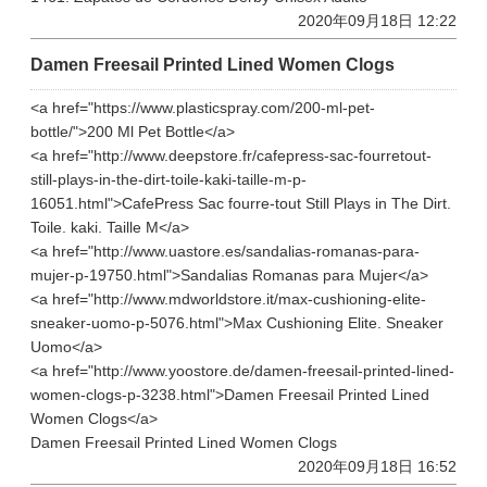
2020年09月18日 12:22
Damen Freesail Printed Lined Women Clogs
<a href="https://www.plasticspray.com/200-ml-pet-
bottle/">200 Ml Pet Bottle</a>
<a href="http://www.deepstore.fr/cafepress-sac-fourretout-
still-plays-in-the-dirt-toile-kaki-taille-m-p-
16051.html">CafePress Sac fourre-tout Still Plays in The Dirt.
Toile. kaki. Taille M</a>
<a href="http://www.uastore.es/sandalias-romanas-para-
mujer-p-19750.html">Sandalias Romanas para Mujer</a>
<a href="http://www.mdworldstore.it/max-cushioning-elite-
sneaker-uomo-p-5076.html">Max Cushioning Elite. Sneaker
Uomo</a>
<a href="http://www.yoostore.de/damen-freesail-printed-lined-
women-clogs-p-3238.html">Damen Freesail Printed Lined
Women Clogs</a>
Damen Freesail Printed Lined Women Clogs
2020年09月18日 16:52