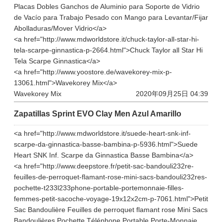
Placas Dobles Ganchos de Aluminio para Soporte de Vidrio
de Vacío para Trabajo Pesado con Mango para Levantar/Fijar
Abolladuras/Mover Vidrio</a>
<a href="http://www.mdworldstore.it/chuck-taylor-all-star-hi-
tela-scarpe-ginnastica-p-2664.html">Chuck Taylor all Star Hi
Tela Scarpe Ginnastica</a>
<a href="http://www.yoostore.de/wavekorey-mix-p-
13061.html">Wavekorey Mix</a>
Wavekorey Mix
2020年09月25日 04:39
Zapatillas Sprint EVO Clay Men Azul Amarillo
<a href="http://www.mdworldstore.it/suede-heart-snk-inf-
scarpe-da-ginnastica-basse-bambina-p-5936.html">Suede
Heart SNK Inf. Scarpe da Ginnastica Basse Bambina</a>
<a href="http://www.deepstore.fr/petit-sac-bandouli232re-
feuilles-de-perroquet-flamant-rose-mini-sacs-bandouli232res-
pochette-t233l233phone-portable-portemonnaie-filles-
femmes-petit-sacoche-voyage-19x12x2cm-p-7061.html">Petit
Sac Bandoulière Feuilles de perroquet flamant rose Mini Sacs
Bandoulières Pochette Téléphone Portable Porte-Monnaie