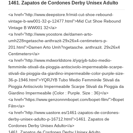
1461. Zapatos de Cordones Derby Unisex Adulto
<a href="http://www.deepstore.fr/mid-cut-shoe-rebound-
vintage-b-ww001-32-p-12477.html">Mid Cut Shoe Rebound
Vintage B WW001 32</a>
<a href="http://www.yoostore.de/damen-arto-
umh228ngetasche-anthrazit-29x26x4-centimeters-p-
201.html">Damen Arto Umh?ngetasche. anthrazit. 29x26x4
Centimeters</a>
<a href="http://www.mdworldstore.it/yqrjyb-tubo-medio-
femminile-stivali-da-pioggia-antiscivolo-impermeabile-scarpe-
stivali-da-pioggia-da-giardino-impermeabile-color-purple-size-
36-p-1946.html">YQRJYB Tubo Medio Femminile Stivali da
Pioggia Antiscivolo Impermeabile Scarpe Stivali da Pioggia da
Giardino Impermeabile (Color : Purple. Size : 36)</a>
<a href="https://www.genzonnmbopet.com/bopet-film/">Bopet
Film</a>
<a href="http://www.uastore.es/1461-zapatos-de-cordones-
derby-unisex-adulto-p-16712.html">1461. Zapatos de
Cordones Derby Unisex Adulto</a>
1461. Zapatos de Cordones Derby Unisex Adulto