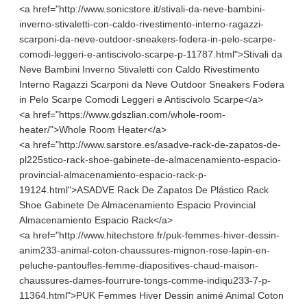
<a href="http://www.sonicstore.it/stivali-da-neve-bambini-
inverno-stivaletti-con-caldo-rivestimento-interno-ragazzi-
scarponi-da-neve-outdoor-sneakers-fodera-in-pelo-scarpe-
comodi-leggeri-e-antiscivolo-scarpe-p-11787.html">Stivali da
Neve Bambini Inverno Stivaletti con Caldo Rivestimento
Interno Ragazzi Scarponi da Neve Outdoor Sneakers Fodera
in Pelo Scarpe Comodi Leggeri e Antiscivolo Scarpe</a>
<a href="https://www.gdszlian.com/whole-room-
heater/">Whole Room Heater</a>
<a href="http://www.sarstore.es/asadve-rack-de-zapatos-de-
pl225stico-rack-shoe-gabinete-de-almacenamiento-espacio-
provincial-almacenamiento-espacio-rack-p-
19124.html">ASADVE Rack De Zapatos De Plástico Rack
Shoe Gabinete De Almacenamiento Espacio Provincial
Almacenamiento Espacio Rack</a>
<a href="http://www.hitechstore.fr/puk-femmes-hiver-dessin-
anim233-animal-coton-chaussures-mignon-rose-lapin-en-
peluche-pantoufles-femme-diapositives-chaud-maison-
chaussures-dames-fourrure-tongs-comme-indiqu233-7-p-
11364.html">PUK Femmes Hiver Dessin animé Animal Coton