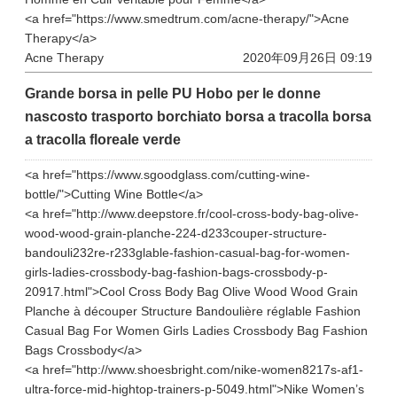
<a href="https://www.smedtrum.com/acne-therapy/">Acne
Therapy</a>
Acne Therapy
2020年09月26日 09:19
Grande borsa in pelle PU Hobo per le donne
nascosto trasporto borchiato borsa a tracolla borsa
a tracolla floreale verde
<a href="https://www.sgoodglass.com/cutting-wine-
bottle/">Cutting Wine Bottle</a>
<a href="http://www.deepstore.fr/cool-cross-body-bag-olive-
wood-wood-grain-planche-224-d233couper-structure-
bandouli232re-r233glable-fashion-casual-bag-for-women-
girls-ladies-crossbody-bag-fashion-bags-crossbody-p-
20917.html">Cool Cross Body Bag Olive Wood Wood Grain
Planche à découper Structure Bandoulière réglable Fashion
Casual Bag For Women Girls Ladies Crossbody Bag Fashion
Bags Crossbody</a>
<a href="http://www.shoesbright.com/nike-women8217s-af1-
ultra-force-mid-hightop-trainers-p-5049.html">Nike Women’s