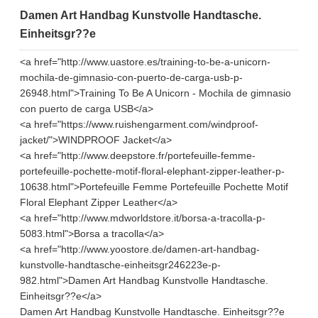
Damen Art Handbag Kunstvolle Handtasche.
Einheitsgr??e
<a href="http://www.uastore.es/training-to-be-a-unicorn-
mochila-de-gimnasio-con-puerto-de-carga-usb-p-
26948.html">Training To Be A Unicorn - Mochila de gimnasio
con puerto de carga USB</a>
<a href="https://www.ruishengarment.com/windproof-
jacket/">WINDPROOF Jacket</a>
<a href="http://www.deepstore.fr/portefeuille-femme-
portefeuille-pochette-motif-floral-elephant-zipper-leather-p-
10638.html">Portefeuille Femme Portefeuille Pochette Motif
Floral Elephant Zipper Leather</a>
<a href="http://www.mdworldstore.it/borsa-a-tracolla-p-
5083.html">Borsa a tracolla</a>
<a href="http://www.yoostore.de/damen-art-handbag-
kunstvolle-handtasche-einheitsgr246223e-p-
982.html">Damen Art Handbag Kunstvolle Handtasche.
Einheitsgr??e</a>
Damen Art Handbag Kunstvolle Handtasche. Einheitsgr??e