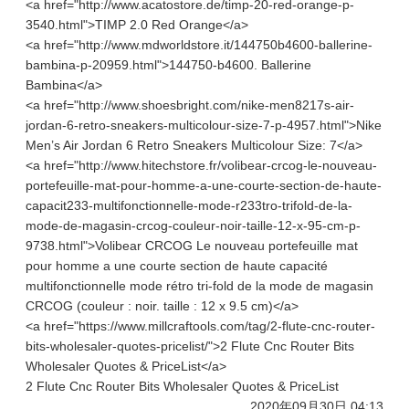
<a href="http://www.acatostore.de/timp-20-red-orange-p-
3540.html">TIMP 2.0 Red Orange</a>
<a href="http://www.mdworldstore.it/144750b4600-ballerine-
bambina-p-20959.html">144750-b4600. Ballerine
Bambina</a>
<a href="http://www.shoesbright.com/nike-men8217s-air-
jordan-6-retro-sneakers-multicolour-size-7-p-4957.html">Nike
Men’s Air Jordan 6 Retro Sneakers Multicolour Size: 7</a>
<a href="http://www.hitechstore.fr/volibear-crcog-le-nouveau-
portefeuille-mat-pour-homme-a-une-courte-section-de-haute-
capacit233-multifonctionnelle-mode-r233tro-trifold-de-la-
mode-de-magasin-crcog-couleur-noir-taille-12-x-95-cm-p-
9738.html">Volibear CRCOG Le nouveau portefeuille mat
pour homme a une courte section de haute capacité
multifonctionnelle mode rétro tri-fold de la mode de magasin
CRCOG (couleur : noir. taille : 12 x 9.5 cm)</a>
<a href="https://www.millcraftools.com/tag/2-flute-cnc-router-
bits-wholesaler-quotes-pricelist/">2 Flute Cnc Router Bits
Wholesaler Quotes & PriceList</a>
2 Flute Cnc Router Bits Wholesaler Quotes & PriceList
2020年09月30日 04:13