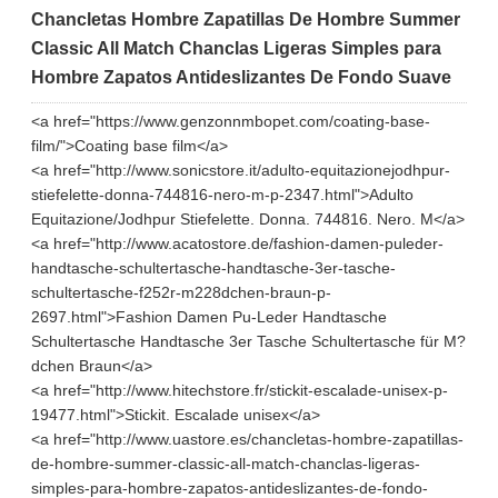
Chancletas Hombre Zapatillas De Hombre Summer
Classic All Match Chanclas Ligeras Simples para
Hombre Zapatos Antideslizantes De Fondo Suave
<a href="https://www.genzonnmbopet.com/coating-base-
film/">Coating base film</a>
<a href="http://www.sonicstore.it/adulto-equitazionejodhpur-
stiefelette-donna-744816-nero-m-p-2347.html">Adulto
Equitazione/Jodhpur Stiefelette. Donna. 744816. Nero. M</a>
<a href="http://www.acatostore.de/fashion-damen-puleder-
handtasche-schultertasche-handtasche-3er-tasche-
schultertasche-f252r-m228dchen-braun-p-
2697.html">Fashion Damen Pu-Leder Handtasche
Schultertasche Handtasche 3er Tasche Schultertasche für M?
dchen Braun</a>
<a href="http://www.hitechstore.fr/stickit-escalade-unisex-p-
19477.html">Stickit. Escalade unisex</a>
<a href="http://www.uastore.es/chancletas-hombre-zapatillas-
de-hombre-summer-classic-all-match-chanclas-ligeras-
simples-para-hombre-zapatos-antideslizantes-de-fondo-