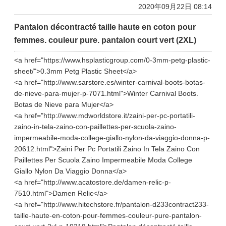
2020年09月22日 08:14
Pantalon décontracté taille haute en coton pour
femmes. couleur pure. pantalon court vert (2XL)
<a href="https://www.hsplasticgroup.com/0-3mm-petg-plastic-
sheet/">0.3mm Petg Plastic Sheet</a>
<a href="http://www.sarstore.es/winter-carnival-boots-botas-
de-nieve-para-mujer-p-7071.html">Winter Carnival Boots.
Botas de Nieve para Mujer</a>
<a href="http://www.mdworldstore.it/zaini-per-pc-portatili-
zaino-in-tela-zaino-con-paillettes-per-scuola-zaino-
impermeabile-moda-college-giallo-nylon-da-viaggio-donna-p-
20612.html">Zaini Per Pc Portatili Zaino In Tela Zaino Con
Paillettes Per Scuola Zaino Impermeabile Moda College
Giallo Nylon Da Viaggio Donna</a>
<a href="http://www.acatostore.de/damen-relic-p-
7510.html">Damen Relic</a>
<a href="http://www.hitechstore.fr/pantalon-d233contract233-
taille-haute-en-coton-pour-femmes-couleur-pure-pantalon-