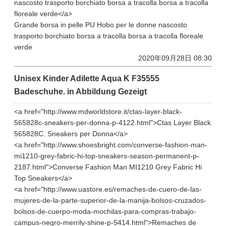
nascosto trasporto borchiato borsa a tracolla borsa a tracolla
floreale verde</a>
Grande borsa in pelle PU Hobo per le donne nascosto
trasporto borchiato borsa a tracolla borsa a tracolla floreale
verde
2020年09月28日 08:30
Unisex Kinder Adilette Aqua K F35555
Badeschuhe. in Abbildung Gezeigt
<a href="http://www.mdworldstore.it/ctas-layer-black-
565828c-sneakers-per-donna-p-4122.html">Ctas Layer Black
565828C. Sneakers per Donna</a>
<a href="http://www.shoesbright.com/converse-fashion-man-
mi1210-grey-fabric-hi-top-sneakers-season-permanent-p-
2187.html">Converse Fashion Man MI1210 Grey Fabric Hi
Top Sneakers</a>
<a href="http://www.uastore.es/remaches-de-cuero-de-las-
mujeres-de-la-parte-superior-de-la-manija-bolsos-cruzados-
bolsos-de-cuerpo-moda-mochilas-para-compras-trabajo-
campus-negro-merrily-shine-p-5414.html">Remaches de