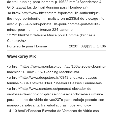
de-trail-running-para-hombre-p-19622.html">Speedcross 4
GTX. Zapatillas de Trail Running para Hombre</a>
<a href="http://www.hitechstore.fr/portefeuille-authentique-
the-ridge-portefeuille-minimaliste-en-m233tal-de-blocage-rfid-
avec-clip-224-billets-portefeuille-pour-homme-portefeuille-
mince-pour-homme-bronze-224-canon-p-
12792.html">Portefeuille Mince pour Homme (Bronze à
Canon)</a>
Portefeuille pour Homme
2020年09月23日 14:06
Wavekorey Mix
<a href="https://www.mornlaser.com/tag/100w-200w-cleaning-
machine/">100w 200w Cleaning Machine</a>
<a href="http://www.deepstore.fr/l0943-sneakers-basses-
femme-p-3349.html">L0943. Sneakers Basses Femme</a>
<a href="http://www.sarstore.es/ponacat-elevador-de-
ventosas-de-vidrio-con-placas-dobles-ganchos-de-aluminio-
para-soporte-de-vidrio-de-vac237o-para-trabajo-pesado-con-
mango-para-levantarfijar-abolladurasmover-vidrio-p-
14110.html">Ponacat Elevador de Ventosas de Vidrio con