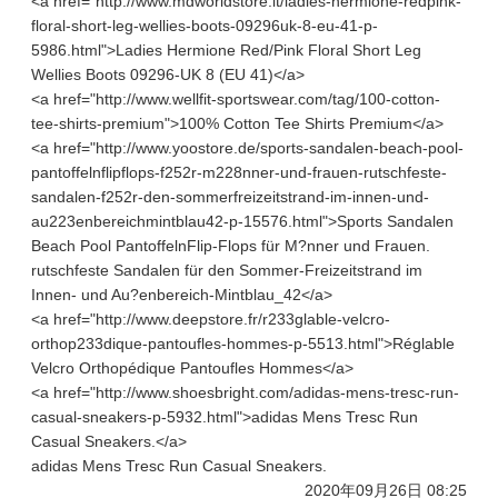
<a href="http://www.mdworldstore.it/ladies-hermione-redpink-
floral-short-leg-wellies-boots-09296uk-8-eu-41-p-
5986.html">Ladies Hermione Red/Pink Floral Short Leg
Wellies Boots 09296-UK 8 (EU 41)</a>
<a href="http://www.wellfit-sportswear.com/tag/100-cotton-
tee-shirts-premium">100% Cotton Tee Shirts Premium</a>
<a href="http://www.yoostore.de/sports-sandalen-beach-pool-
pantoffelnflipflops-f252r-m228nner-und-frauen-rutschfeste-
sandalen-f252r-den-sommerfreizeitstrand-im-innen-und-
au223enbereichmintblau42-p-15576.html">Sports Sandalen
Beach Pool PantoffelnFlip-Flops für M?nner und Frauen.
rutschfeste Sandalen für den Sommer-Freizeitstrand im
Innen- und Au?enbereich-Mintblau_42</a>
<a href="http://www.deepstore.fr/r233glable-velcro-
orthop233dique-pantoufles-hommes-p-5513.html">Réglable
Velcro Orthopédique Pantoufles Hommes</a>
<a href="http://www.shoesbright.com/adidas-mens-tresc-run-
casual-sneakers-p-5932.html">adidas Mens Tresc Run
Casual Sneakers.</a>
adidas Mens Tresc Run Casual Sneakers.
2020年09月26日 08:25