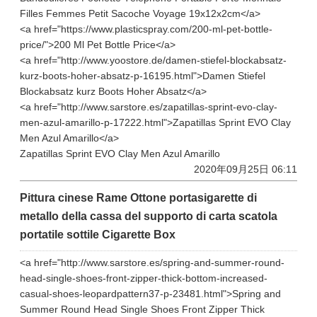
Filles Femmes Petit Sacoche Voyage 19x12x2cm</a>
<a href="https://www.plasticspray.com/200-ml-pet-bottle-
price/">200 Ml Pet Bottle Price</a>
<a href="http://www.yoostore.de/damen-stiefel-blockabsatz-
kurz-boots-hoher-absatz-p-16195.html">Damen Stiefel
Blockabsatz kurz Boots Hoher Absatz</a>
<a href="http://www.sarstore.es/zapatillas-sprint-evo-clay-
men-azul-amarillo-p-17222.html">Zapatillas Sprint EVO Clay
Men Azul Amarillo</a>
Zapatillas Sprint EVO Clay Men Azul Amarillo
2020年09月25日 06:11
Pittura cinese Rame Ottone portasigarette di
metallo della cassa del supporto di carta scatola
portatile sottile Cigarette Box
<a href="http://www.sarstore.es/spring-and-summer-round-
head-single-shoes-front-zipper-thick-bottom-increased-
casual-shoes-leopardpattern37-p-23481.html">Spring and
Summer Round Head Single Shoes Front Zipper Thick