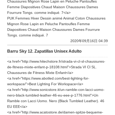
Chaussures Mignon Rose Lapin en Peluche Pantoufles
Femme Diapositives Chaud Maison Chaussures Dames
Fourrure Tongs. comme indiqué. 7</a>
PUK Femmes Hiver Dessin animé Animal Coton Chaussures
Mignon Rose Lapin en Peluche Pantoufles Femme
Diapositives Chaud Maison Chaussures Dames Fourrure
Tongs. comme indiqué. 7
2020年09月16日 04:39
Barru Sky 12. Zapatillas Unisex Adulto
<a href="http://www.hitechstore.fr/strada-vi-cl-sl-chaussures-
de-fitness-mixte-enfant-p-18108.html">Strada VI Cl SL.
Chaussures de Fitness Mixte Enfant</a>
<a href="https://www.abotled.com/best-lighting-for-
workspace/">Best Lighting For Workspace</a>
<a href="http://www.sonicstore.it/un-ramble-con-lacci-uomo-
nero-black-tumbled-leather-46-eu-eee-p-1776.html">Un
Ramble con Lacci Uomo. Nero (Black Tumbled Leather). 46
EU EEE</a>
<a href="http://www.acatostore.de/damen-spitze-bequeme-