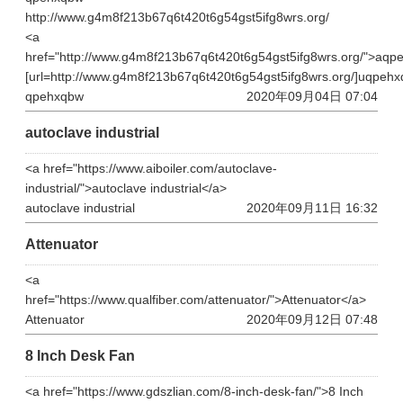
http://www.g4m8f213b67q6t420t6g54gst5ifg8wrs.org/
<a
href="http://www.g4m8f213b67q6t420t6g54gst5ifg8wrs.org/">aqp
[url=http://www.g4m8f213b67q6t420t6g54gst5ifg8wrs.org/]uqpehxq
qpehxqbw
2020年09月04日 07:04
autoclave industrial
<a href="https://www.aiboiler.com/autoclave-
industrial/">autoclave industrial</a>
autoclave industrial
2020年09月11日 16:32
Attenuator
<a
href="https://www.qualfiber.com/attenuator/">Attenuator</a>
Attenuator
2020年09月12日 07:48
8 Inch Desk Fan
<a href="https://www.gdszlian.com/8-inch-desk-fan/">8 Inch