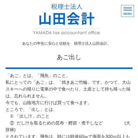
あなたの申告に
あなたの申告に安心と信頼を 税理士法人山田会計。
事業者向け
あご出し
株式・贈与
「あご」とは、「飛魚」のこと。
事務所概要
私にとっての「あご」は、「焼きあご竹輪」です。かつて、大山
スキーへの帰りに電車の中で食べたり、土産として持ち帰った味
採用情報
は、忘れられません。
今でも、山陰地方に行けば買って食べます。
お問い合わせ
ところで、「出し」とは、
① 「出し汁」のこと
② だし汁を取るための昆布・鰹節・煮干しなど (大
辞林)
とされています。飛魚は、時には時速60㎞で海面を300ｍ以上も