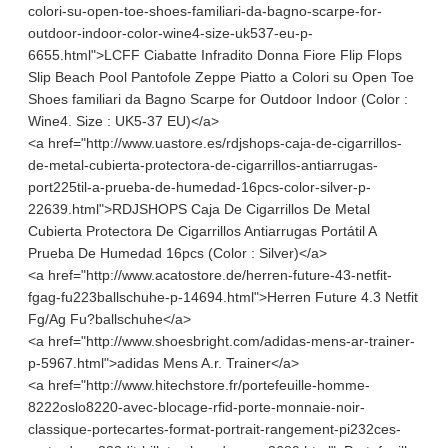
colori-su-open-toe-shoes-familiari-da-bagno-scarpe-for-
outdoor-indoor-color-wine4-size-uk537-eu-p-
6655.html">LCFF Ciabatte Infradito Donna Fiore Flip Flops
Slip Beach Pool Pantofole Zeppe Piatto a Colori su Open Toe
Shoes familiari da Bagno Scarpe for Outdoor Indoor (Color :
Wine4. Size : UK5-37 EU)</a>
<a href="http://www.uastore.es/rdjshops-caja-de-cigarrillos-
de-metal-cubierta-protectora-de-cigarrillos-antiarrugas-
port225til-a-prueba-de-humedad-16pcs-color-silver-p-
22639.html">RDJSHOPS Caja De Cigarrillos De Metal
Cubierta Protectora De Cigarrillos Antiarrugas Portátil A
Prueba De Humedad 16pcs (Color : Silver)</a>
<a href="http://www.acatostore.de/herren-future-43-netfit-
fgag-fu223ballschuhe-p-14694.html">Herren Future 4.3 Netfit
Fg/Ag Fu?ballschuhe</a>
<a href="http://www.shoesbright.com/adidas-mens-ar-trainer-
p-5967.html">adidas Mens A.r. Trainer</a>
<a href="http://www.hitechstore.fr/portefeuille-homme-
8222oslo8220-avec-blocage-rfid-porte-monnaie-noir-
classique-portecartes-format-portrait-rangement-pi232ces-