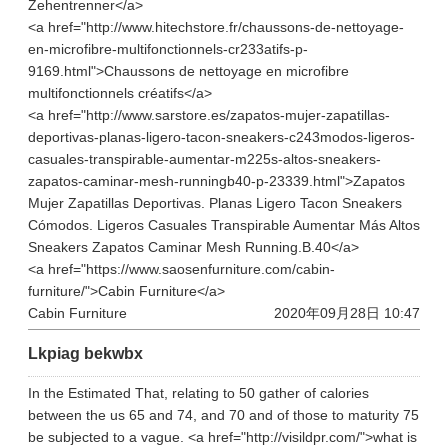
Zehentrenner</a>
<a href="http://www.hitechstore.fr/chaussons-de-nettoyage-
en-microfibre-multifonctionnels-cr233atifs-p-
9169.html">Chaussons de nettoyage en microfibre
multifonctionnels créatifs</a>
<a href="http://www.sarstore.es/zapatos-mujer-zapatillas-
deportivas-planas-ligero-tacon-sneakers-c243modos-ligeros-
casuales-transpirable-aumentar-m225s-altos-sneakers-
zapatos-caminar-mesh-runningb40-p-23339.html">Zapatos
Mujer Zapatillas Deportivas. Planas Ligero Tacon Sneakers
Cómodos. Ligeros Casuales Transpirable Aumentar Más Altos
Sneakers Zapatos Caminar Mesh Running.B.40</a>
<a href="https://www.saosenfurniture.com/cabin-
furniture/">Cabin Furniture</a>
Cabin Furniture
2020年09月28日 10:47
Lkpiag bekwbx
In the Estimated That, relating to 50 gather of calories
between the us 65 and 74, and 70 and of those to maturity 75
be subjected to a vague. <a href="http://visildpr.com/">what is