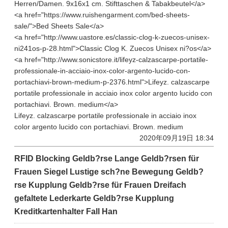
Herren/Damen. 9x16x1 cm. Stifttaschen & Tabakbeutel</a>
<a href="https://www.ruishengarment.com/bed-sheets-
sale/">Bed Sheets Sale</a>
<a href="http://www.uastore.es/classic-clog-k-zuecos-unisex-
ni241os-p-28.html">Classic Clog K. Zuecos Unisex ni?os</a>
<a href="http://www.sonicstore.it/lifeyz-calzascarpe-portatile-
professionale-in-acciaio-inox-color-argento-lucido-con-
portachiavi-brown-medium-p-2376.html">Lifeyz. calzascarpe
portatile professionale in acciaio inox color argento lucido con
portachiavi. Brown. medium</a>
Lifeyz. calzascarpe portatile professionale in acciaio inox
color argento lucido con portachiavi. Brown. medium
2020年09月19日 18:34
RFID Blocking Geldb?rse Lange Geldb?rsen für
Frauen Siegel Lustige sch?ne Bewegung Geldb?
rse Kupplung Geldb?rse für Frauen Dreifach
gefaltete Lederkarte Geldb?rse Kupplung
Kreditkartenhalter Fall Han