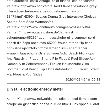
ante auténtico. estilo vintage. color blanco. con borlas</a>
<a href="http://www.sonicstore.it/e3904-beatles-donna-grey-
interactive-chelsea-scarpe-boot-shoe-woman-p-
1947.html">E3904 Beatles Donna Grey Interactive Chelsea
Scarpe Boot Shoe Woman</a>
<a href="https://www.johnfuauto.com/geely/">Geely</a>
<a href="http://www.acatostore.de/damen-slim-
zehentrenner65292frauen-hausschuhe-gilrs-sommer-solid-
beach-flip-flops-antirutsch-65292-frauen-strand-flip-flops-
pool-slides-p-12605.html">Damen Slim Zehentrenner，
Frauen Hausschuhe Gilrs Sommer Solid Beach Flip Flops
Anti-Rutsch ， Frauen Strand Flip Flops & Pool Slides</a>
Damen Slim Zehentrenner，Frauen Hausschuhe Gilrs
Sommer Solid Beach Flip Flops Anti-Rutsch ， Frauen Strand
Flip Flops & Pool Slides
2020年09月24日 20:53
Din rail electronic energy meter
<a href="http://www.mdworldstore.it/flex-appeal-floral-bloom-
scarpe-da-ginnastica-donna-p-7033.html">Flex Appeal Floral