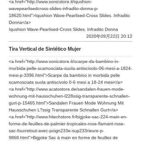
<a href="http://www.sonicstore.it/iqushion-
wavepearlisedcross-slides-infradito-donna-p-
18620.html">Iqushion Wave-Pearlised-Cross Slides. Infradito
Donna</a>
Iqushion Wave-Pearlised-Cross Slides. Infradito Donna
2020年09月22日 20:12
Tira Vertical de Sintético Mujer
<a href="http://www.sonicstore.it/scarpe-da-bambino-in-
morbida-pelle-scamosciata-suola-antiscivolo-06-mesi-a-1824-
mesi-p-3396.html">Scarpe da bambino in morbida pelle
scamosciata suola antiscivolo 0-6 mesi a 18-24 mesi</a>
<a href="http://www.acatostore.de/sandalen-frauen-mode-
wohnung-mit-hausschuhen-l228ssig-transparente-schnallen-
gurt-p-15465.html">Sandalen Frauen Mode Wohnung Mit
Hausschuhen L?ssig Transparente Schnallen Gurt</a>
<a href="http://www.hitechstore.fr/bigjoke-sac-224-main-en-
forme-de-feuilles-de-palmier-tropicales-rose-flamant-rose-
sac-fourretout-avec-poign233e-sup233rieure-p-
9868.html">Bigjoke Sac à main en forme de feuilles de