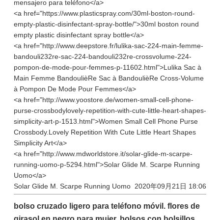
mensajero para teléfono</a>
<a href="https://www.plasticspray.com/30ml-boston-round-
empty-plastic-disinfectant-spray-bottle/">30ml boston round
empty plastic disinfectant spray bottle</a>
<a href="http://www.deepstore.fr/lulika-sac-224-main-femme-
bandouli232re-sac-224-bandouli232re-crossvolume-224-
pompon-de-mode-pour-femmes-p-11602.html">Lulika Sac à
Main Femme BandoulièRe Sac à BandoulièRe Cross-Volume
à Pompon De Mode Pour Femmes</a>
<a href="http://www.yoostore.de/women-small-cell-phone-
purse-crossbodylovely-repetition-with-cute-little-heart-shapes-
simplicity-art-p-1513.html">Women Small Cell Phone Purse
Crossbody.Lovely Repetition With Cute Little Heart Shapes
Simplicity Art</a>
<a href="http://www.mdworldstore.it/solar-glide-m-scarpe-
running-uomo-p-5294.html">Solar Glide M. Scarpe Running
Uomo</a>
Solar Glide M. Scarpe Running Uomo
2020年09月21日 18:06
bolso cruzado ligero para teléfono móvil. flores de
girasol en negro para mujer. bolsos con bolsillos