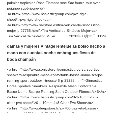
palmier tropicales Rose Flamant rose Sac fourre-tout avec
poignée supérieure</a>
<a href="https://www.hsplasticgroup.com/pvc-rigid-
sheet/">pvc rigid sheet</a>
<a href="http://www.sarstore.es/tira-vertical-de-sint233tico-
mujer-p-27735.html">Tira Vertical de Sintético Mujer</a>
Tira Vertical de Sintético Mujer
2020年09月23日 00:24
damas y mujeres Vintage lentejuelas bolso hecho a
mano con cuentas noche embragues fiesta de
boda champán
<a href="http://www.sonicstore.it/ginnastica-corsa-sportive-
sneakers-respirabile-mesh-confortable-basse-uomo-scarpe-
running-sport-outdoor-fitnessa46-p-23238.html">Ginnastica
Corsa Sportive Sneakers. Respirabile Mesh Confortable
Basse Uomo Scarpe Running Sport Outdoor Fitness.A.46</a>
<a href="https://www.hsplasticgroup.com/0-1-10mm-4x8-
clear-pvc-sheet/">0.1-10mm 4x8 Clear Pvc Sheet</a>
<a href="http://www.deepstore.fr/zx-700-baskets-basses-