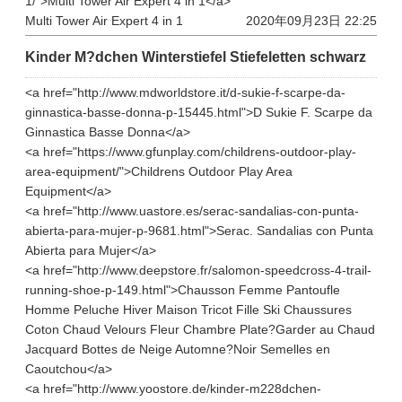
1/">Multi Tower Air Expert 4 in 1</a>
Multi Tower Air Expert 4 in 1
2020年09月23日 22:25
Kinder M?dchen Winterstiefel Stiefeletten schwarz
<a href="http://www.mdworldstore.it/d-sukie-f-scarpe-da-
ginnastica-basse-donna-p-15445.html">D Sukie F. Scarpe da
Ginnastica Basse Donna</a>
<a href="https://www.gfunplay.com/childrens-outdoor-play-
area-equipment/">Childrens Outdoor Play Area
Equipment</a>
<a href="http://www.uastore.es/serac-sandalias-con-punta-
abierta-para-mujer-p-9681.html">Serac. Sandalias con Punta
Abierta para Mujer</a>
<a href="http://www.deepstore.fr/salomon-speedcross-4-trail-
running-shoe-p-149.html">Chausson Femme Pantoufle
Homme Peluche Hiver Maison Tricot Fille Ski Chaussures
Coton Chaud Velours Fleur Chambre Plate?Garder au Chaud
Jacquard Bottes de Neige Automne?Noir Semelles en
Caoutchou</a>
<a href="http://www.yoostore.de/kinder-m228dchen-