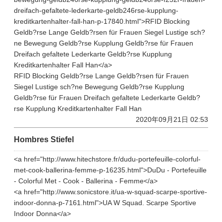
dreifach-gefaltete-lederkarte-geldb246rse-kupplung-
kreditkartenhalter-fall-han-p-17840.html">RFID Blocking
Geldb?rse Lange Geldb?rsen für Frauen Siegel Lustige sch?
ne Bewegung Geldb?rse Kupplung Geldb?rse für Frauen
Dreifach gefaltete Lederkarte Geldb?rse Kupplung
Kreditkartenhalter Fall Han</a>
RFID Blocking Geldb?rse Lange Geldb?rsen für Frauen
Siegel Lustige sch?ne Bewegung Geldb?rse Kupplung
Geldb?rse für Frauen Dreifach gefaltete Lederkarte Geldb?
rse Kupplung Kreditkartenhalter Fall Han
2020年09月21日 02:53
Hombres Stiefel
<a href="http://www.hitechstore.fr/dudu-portefeuille-colorful-
met-cook-ballerina-femme-p-16235.html">DuDu - Portefeuille
- Colorful Met - Cook - Ballerina - Femme</a>
<a href="http://www.sonicstore.it/ua-w-squad-scarpe-sportive-
indoor-donna-p-7161.html">UA W Squad. Scarpe Sportive
Indoor Donna</a>