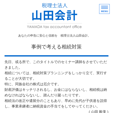
あなたの申告に
あなたの申告に安心と信頼を 税理士法人山田会計。
事業者向け
事例で考える相続対策
株式・贈与
先日、或る所で、このタイトルでのセミナー講師をさせていただ
事務所概要
きました。
相続については、相続対策プランニングをしっかり立て、実行す
採用情報
ることが大切です。
特に、同族会社の株式は厄介です。
お問い合わせ
財産評価はキッチリされるし、お金にはならないし、相続税は納
めなければならないし、踏んだり蹴ったりです。
相続法の改正や遺留分のこともあり、早めに先代が子供達を説得
し、事業承継者に納税資金の手当てをしてやってください。
( 山田 毅美 )