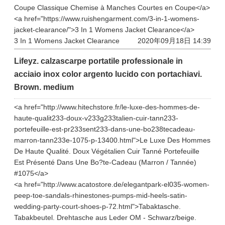
Coupe Classique Chemise à Manches Courtes en Coupe</a>
<a href="https://www.ruishengarment.com/3-in-1-womens-
jacket-clearance/">3 In 1 Womens Jacket Clearance</a>
3 In 1 Womens Jacket Clearance
2020年09月18日 14:39
Lifeyz. calzascarpe portatile professionale in
acciaio inox color argento lucido con portachiavi.
Brown. medium
<a href="http://www.hitechstore.fr/le-luxe-des-hommes-de-
haute-qualit233-doux-v233g233talien-cuir-tann233-
portefeuille-est-pr233sent233-dans-une-bo238tecadeau-
marron-tann233e-1075-p-13400.html">Le Luxe Des Hommes
De Haute Qualité. Doux Végétalien Cuir Tanné Portefeuille
Est Présenté Dans Une Bo?te-Cadeau (Marron / Tannée)
#1075</a>
<a href="http://www.acatostore.de/elegantpark-el035-women-
peep-toe-sandals-rhinestones-pumps-mid-heels-satin-
wedding-party-court-shoes-p-72.html">Tabaktasche.
Tabakbeutel. Drehtasche aus Leder OM - Schwarz/beige.