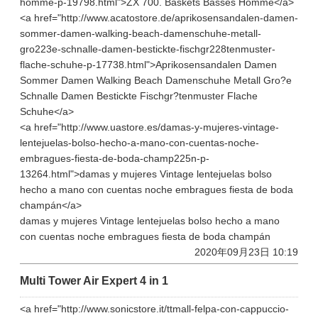
homme-p-19798.html">ZX 700. Baskets Basses Homme</a>
<a href="http://www.acatostore.de/aprikosensandalen-damen-
sommer-damen-walking-beach-damenschuhe-metall-
gro223e-schnalle-damen-bestickte-fischgr228tenmuster-
flache-schuhe-p-17738.html">Aprikosensandalen Damen
Sommer Damen Walking Beach Damenschuhe Metall Gro?e
Schnalle Damen Bestickte Fischgr?tenmuster Flache
Schuhe</a>
<a href="http://www.uastore.es/damas-y-mujeres-vintage-
lentejuelas-bolso-hecho-a-mano-con-cuentas-noche-
embragues-fiesta-de-boda-champ225n-p-
13264.html">damas y mujeres Vintage lentejuelas bolso
hecho a mano con cuentas noche embragues fiesta de boda
champán</a>
damas y mujeres Vintage lentejuelas bolso hecho a mano
con cuentas noche embragues fiesta de boda champán
2020年09月23日 10:19
Multi Tower Air Expert 4 in 1
<a href="http://www.sonicstore.it/ttmall-felpa-con-cappuccio-