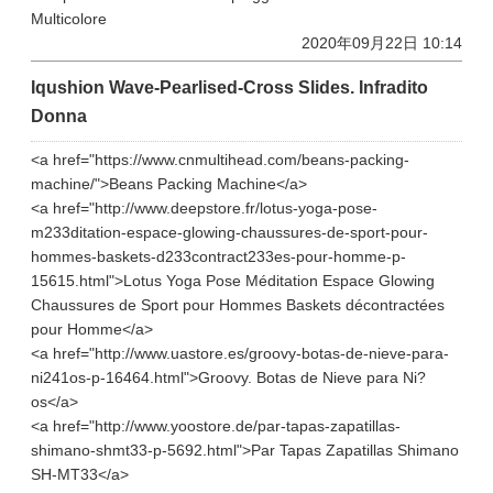
Multicolore
2020年09月22日 10:14
Iqushion Wave-Pearlised-Cross Slides. Infradito
Donna
<a href="https://www.cnmultihead.com/beans-packing-
machine/">Beans Packing Machine</a>
<a href="http://www.deepstore.fr/lotus-yoga-pose-
m233ditation-espace-glowing-chaussures-de-sport-pour-
hommes-baskets-d233contract233es-pour-homme-p-
15615.html">Lotus Yoga Pose Méditation Espace Glowing
Chaussures de Sport pour Hommes Baskets décontractées
pour Homme</a>
<a href="http://www.uastore.es/groovy-botas-de-nieve-para-
ni241os-p-16464.html">Groovy. Botas de Nieve para Ni?
os</a>
<a href="http://www.yoostore.de/par-tapas-zapatillas-
shimano-shmt33-p-5692.html">Par Tapas Zapatillas Shimano
SH-MT33</a>