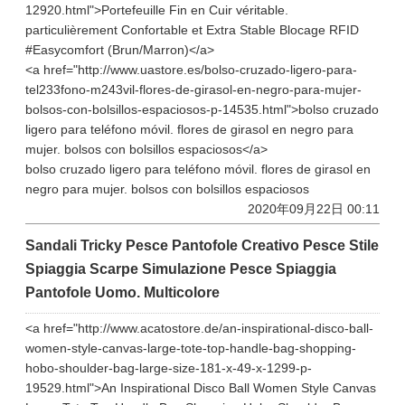
12920.html">Portefeuille Fin en Cuir véritable.
particulièrement Confortable et Extra Stable Blocage RFID
#Easycomfort (Brun/Marron)</a>
<a href="http://www.uastore.es/bolso-cruzado-ligero-para-
tel233fono-m243vil-flores-de-girasol-en-negro-para-mujer-
bolsos-con-bolsillos-espaciosos-p-14535.html">bolso cruzado
ligero para teléfono móvil. flores de girasol en negro para
mujer. bolsos con bolsillos espaciosos</a>
bolso cruzado ligero para teléfono móvil. flores de girasol en
negro para mujer. bolsos con bolsillos espaciosos
2020年09月22日 00:11
Sandali Tricky Pesce Pantofole Creativo Pesce Stile
Spiaggia Scarpe Simulazione Pesce Spiaggia
Pantofole Uomo. Multicolore
<a href="http://www.acatostore.de/an-inspirational-disco-ball-
women-style-canvas-large-tote-top-handle-bag-shopping-
hobo-shoulder-bag-large-size-181-x-49-x-1299-p-
19529.html">An Inspirational Disco Ball Women Style Canvas