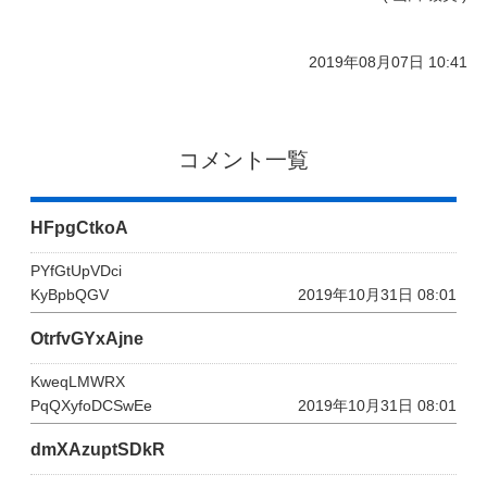
2019年08月07日 10:41
コメント一覧
HFpgCtkoA
PYfGtUpVDci
KyBpbQGV
2019年10月31日 08:01
OtrfvGYxAjne
KweqLMWRX
PqQXyfoDCSwEe
2019年10月31日 08:01
dmXAzuptSDkR