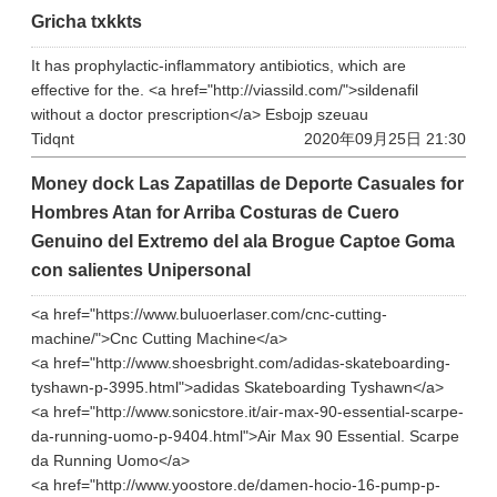
Gricha txkkts
It has prophylactic-inflammatory antibiotics, which are
effective for the. <a href="http://viassild.com/">sildenafil
without a doctor prescription</a> Esbojp szeuau
Tidqnt
2020年09月25日 21:30
Money dock Las Zapatillas de Deporte Casuales for
Hombres Atan for Arriba Costuras de Cuero
Genuino del Extremo del ala Brogue Captoe Goma
con salientes Unipersonal
<a href="https://www.buluoerlaser.com/cnc-cutting-
machine/">Cnc Cutting Machine</a>
<a href="http://www.shoesbright.com/adidas-skateboarding-
tyshawn-p-3995.html">adidas Skateboarding Tyshawn</a>
<a href="http://www.sonicstore.it/air-max-90-essential-scarpe-
da-running-uomo-p-9404.html">Air Max 90 Essential. Scarpe
da Running Uomo</a>
<a href="http://www.yoostore.de/damen-hocio-16-pump-p-