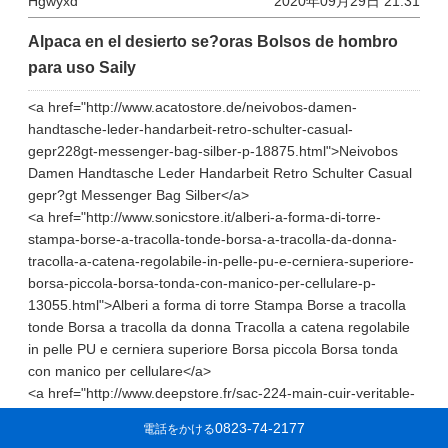
Hgwyxd
2020年09月29日 21:31
Alpaca en el desierto se?oras Bolsos de hombro
para uso Saily
<a href="http://www.acatostore.de/neivobos-damen-
handtasche-leder-handarbeit-retro-schulter-casual-
gepr228gt-messenger-bag-silber-p-18875.html">Neivobos
Damen Handtasche Leder Handarbeit Retro Schulter Casual
gepr?gt Messenger Bag Silber</a>
<a href="http://www.sonicstore.it/alberi-a-forma-di-torre-
stampa-borse-a-tracolla-tonde-borsa-a-tracolla-da-donna-
tracolla-a-catena-regolabile-in-pelle-pu-e-cerniera-superiore-
borsa-piccola-borsa-tonda-con-manico-per-cellulare-p-
13055.html">Alberi a forma di torre Stampa Borse a tracolla
tonde Borsa a tracolla da donna Tracolla a catena regolabile
in pelle PU e cerniera superiore Borsa piccola Borsa tonda
con manico per cellulare</a>
<a href="http://www.deepstore.fr/sac-224-main-cuir-veritable-
femmes-sac-224-bandouli232re-designer-sac-port233-
0823-74-2177
電話をかける
233paule-tote-les-shopper-rose-p-16153.html">Sac à Main