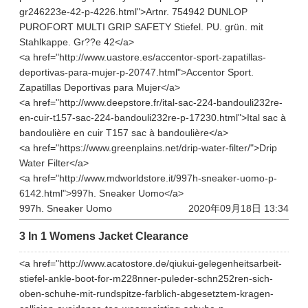
gr246223e-42-p-4226.html">Artnr. 754942 DUNLOP
PUROFORT MULTI GRIP SAFETY Stiefel. PU. grün. mit
Stahlkappe. Gr??e 42</a>
<a href="http://www.uastore.es/accentor-sport-zapatillas-
deportivas-para-mujer-p-20747.html">Accentor Sport.
Zapatillas Deportivas para Mujer</a>
<a href="http://www.deepstore.fr/ital-sac-224-bandouli232re-
en-cuir-t157-sac-224-bandouli232re-p-17230.html">Ital sac à
bandoulière en cuir T157 sac à bandoulière</a>
<a href="https://www.greenplains.net/drip-water-filter/">Drip
Water Filter</a>
<a href="http://www.mdworldstore.it/997h-sneaker-uomo-p-
6142.html">997h. Sneaker Uomo</a>
997h. Sneaker Uomo
2020年09月18日 13:34
3 In 1 Womens Jacket Clearance
<a href="http://www.acatostore.de/qiukui-gelegenheitsarbeit-
stiefel-ankle-boot-for-m228nner-puleder-schn252ren-sich-
oben-schuhe-mit-rundspitze-farblich-abgesetztem-kragen-