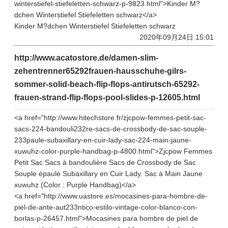
winterstiefel-stiefeletten-schwarz-p-9823.html">Kinder M?
dchen Winterstiefel Stiefeletten schwarz</a>
Kinder M?dchen Winterstiefel Stiefeletten schwarz
2020年09月24日 15:01
http://www.acatostore.de/damen-slim-
zehentrenner65292frauen-hausschuhe-gilrs-
sommer-solid-beach-flip-flops-antirutsch-65292-
frauen-strand-flip-flops-pool-slides-p-12605.html
<a href="http://www.hitechstore.fr/zjcpow-femmes-petit-sac-
sacs-224-bandouli232re-sacs-de-crossbody-de-sac-souple-
233paule-subaxillary-en-cuir-lady-sac-224-main-jaune-
xuwuhz-color-purple-handbag-p-4800.html">Zjcpow Femmes
Petit Sac Sacs à bandoulière Sacs de Crossbody de Sac
Souple épaule Subaxillary en Cuir Lady. Sac à Main Jaune
xuwuhz (Color : Purple Handbag)</a>
<a href="http://www.uastore.es/mocasines-para-hombre-de-
piel-de-ante-aut233ntico-estilo-vintage-color-blanco-con-
borlas-p-26457.html">Mocasines para hombre de piel de