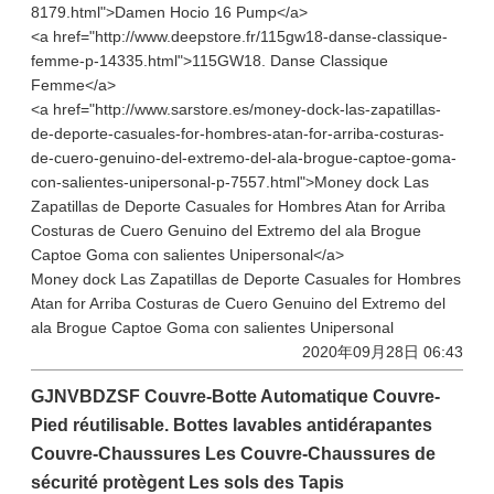
8179.html">Damen Hocio 16 Pump</a>
<a href="http://www.deepstore.fr/115gw18-danse-classique-
femme-p-14335.html">115GW18. Danse Classique
Femme</a>
<a href="http://www.sarstore.es/money-dock-las-zapatillas-
de-deporte-casuales-for-hombres-atan-for-arriba-costuras-
de-cuero-genuino-del-extremo-del-ala-brogue-captoe-goma-
con-salientes-unipersonal-p-7557.html">Money dock Las
Zapatillas de Deporte Casuales for Hombres Atan for Arriba
Costuras de Cuero Genuino del Extremo del ala Brogue
Captoe Goma con salientes Unipersonal</a>
Money dock Las Zapatillas de Deporte Casuales for Hombres
Atan for Arriba Costuras de Cuero Genuino del Extremo del
ala Brogue Captoe Goma con salientes Unipersonal
2020年09月28日 06:43
GJNVBDZSF Couvre-Botte Automatique Couvre-
Pied réutilisable. Bottes lavables antidérapantes
Couvre-Chaussures Les Couvre-Chaussures de
sécurité protègent Les sols des Tapis