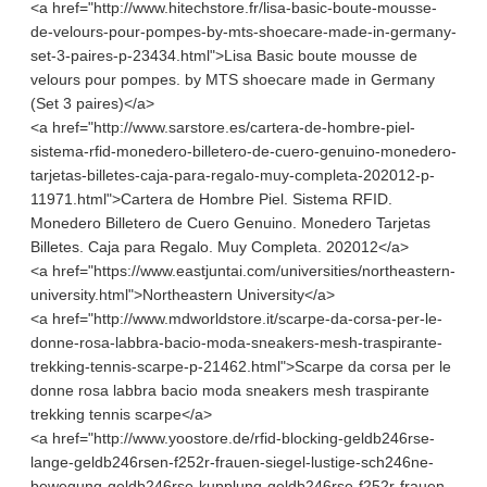
<a href="http://www.hitechstore.fr/lisa-basic-boute-mousse-
de-velours-pour-pompes-by-mts-shoecare-made-in-germany-
set-3-paires-p-23434.html">Lisa Basic boute mousse de
velours pour pompes. by MTS shoecare made in Germany
(Set 3 paires)</a>
<a href="http://www.sarstore.es/cartera-de-hombre-piel-
sistema-rfid-monedero-billetero-de-cuero-genuino-monedero-
tarjetas-billetes-caja-para-regalo-muy-completa-202012-p-
11971.html">Cartera de Hombre Piel. Sistema RFID.
Monedero Billetero de Cuero Genuino. Monedero Tarjetas
Billetes. Caja para Regalo. Muy Completa. 202012</a>
<a href="https://www.eastjuntai.com/universities/northeastern-
university.html">Northeastern University</a>
<a href="http://www.mdworldstore.it/scarpe-da-corsa-per-le-
donne-rosa-labbra-bacio-moda-sneakers-mesh-traspirante-
trekking-tennis-scarpe-p-21462.html">Scarpe da corsa per le
donne rosa labbra bacio moda sneakers mesh traspirante
trekking tennis scarpe</a>
<a href="http://www.yoostore.de/rfid-blocking-geldb246rse-
lange-geldb246rsen-f252r-frauen-siegel-lustige-sch246ne-
bewegung-geldb246rse-kupplung-geldb246rse-f252r-frauen-