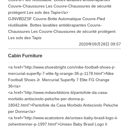
Couvre-Chaussures Les Couvre-Chaussures de sécurité
protègent Les sols des Tapis</a>
GJNVBDZSF Couvre-Botte Automatique Couvre-Pied
réutilisable. Bottes lavables antidérapantes Couvre-
Chaussures Les Couvre-Chaussures de sécurité protègent
Les sols des Tapis
2020年09月28日 09:57
Cabin Furniture
<a href="http://www.shoesbright.com/nike-football-shoes-jr-
mercurial-superfly-7-elite-fg-orange-36-p-1178.html">Nike
Football Shoes Jr. Mercurial Superfly 7 Elite FG Orange
36</a>
<a href="http://www.mdworldstore.it/pantofole-da-casa-
morbido-antiscivolo-peluche-per-donna-p-
18042.html">Pantofole da Casa Morbido Antiscivolo Peluche
per Donna</a>
<a href="http://www.acatostore.de/unisex-baby-brasil-logo-ii-
zehentrenner-p-1997.html">Unisex Baby Brasil Logo Ii