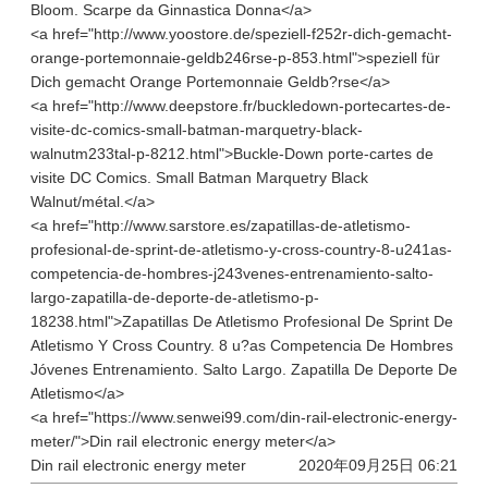
Bloom. Scarpe da Ginnastica Donna</a>
<a href="http://www.yoostore.de/speziell-f252r-dich-gemacht-
orange-portemonnaie-geldb246rse-p-853.html">speziell für
Dich gemacht Orange Portemonnaie Geldb?rse</a>
<a href="http://www.deepstore.fr/buckledown-portecartes-de-
visite-dc-comics-small-batman-marquetry-black-
walnutm233tal-p-8212.html">Buckle-Down porte-cartes de
visite DC Comics. Small Batman Marquetry Black
Walnut/métal.</a>
<a href="http://www.sarstore.es/zapatillas-de-atletismo-
profesional-de-sprint-de-atletismo-y-cross-country-8-u241as-
competencia-de-hombres-j243venes-entrenamiento-salto-
largo-zapatilla-de-deporte-de-atletismo-p-
18238.html">Zapatillas De Atletismo Profesional De Sprint De
Atletismo Y Cross Country. 8 u?as Competencia De Hombres
Jóvenes Entrenamiento. Salto Largo. Zapatilla De Deporte De
Atletismo</a>
<a href="https://www.senwei99.com/din-rail-electronic-energy-
meter/">Din rail electronic energy meter</a>
Din rail electronic energy meter
2020年09月25日 06:21