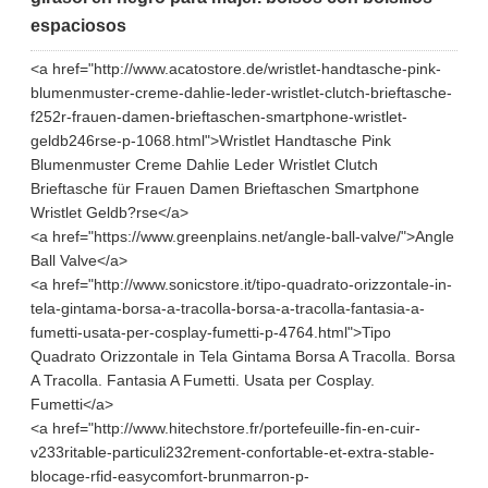
espaciosos
<a href="http://www.acatostore.de/wristlet-handtasche-pink-
blumenmuster-creme-dahlie-leder-wristlet-clutch-brieftasche-
f252r-frauen-damen-brieftaschen-smartphone-wristlet-
geldb246rse-p-1068.html">Wristlet Handtasche Pink
Blumenmuster Creme Dahlie Leder Wristlet Clutch
Brieftasche für Frauen Damen Brieftaschen Smartphone
Wristlet Geldb?rse</a>
<a href="https://www.greenplains.net/angle-ball-valve/">Angle
Ball Valve</a>
<a href="http://www.sonicstore.it/tipo-quadrato-orizzontale-in-
tela-gintama-borsa-a-tracolla-borsa-a-tracolla-fantasia-a-
fumetti-usata-per-cosplay-fumetti-p-4764.html">Tipo
Quadrato Orizzontale in Tela Gintama Borsa A Tracolla. Borsa
A Tracolla. Fantasia A Fumetti. Usata per Cosplay.
Fumetti</a>
<a href="http://www.hitechstore.fr/portefeuille-fin-en-cuir-
v233ritable-particuli232rement-confortable-et-extra-stable-
blocage-rfid-easycomfort-brunmarron-p-