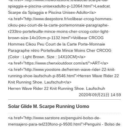
spiaggia-e-piscina-unisexadulto-p-12064.html">Leadcat.
Scarpe da Spiaggia e Piscina Unisex-Adulto</a>
<a href="http://www.deepstore.fr/volibear-crcog-hommes-
cikou-peu-court-de-la-carte-portemonnaie-paragraphe-
r233tro-portefeuille-mince-moins-cher-crcog-color-light-
brown-size-14x10cm-p-1132.html">Volibear CRCOG
Hommes Cikou Peu Court de la Carte Porte-Monnaie
Paragraphe rétro Portefeuille Mince Moins Cher CRCOG
(Color : Light Brown. Size : 14X10CM)</a>
<a href="https://www.chenxioutdoor.com/art/">ART</a>
<a href="http://www.yoostore.de/herren-wave-rider-22-knit-
running-shoe-laufschuh-p-8546.html">Herren Wave Rider 22
Knit Running Shoe. Laufschuh</a>
Herren Wave Rider 22 Knit Running Shoe. Laufschuh
2020年09月21日 14:59
Solar Glide M. Scarpe Running Uomo
<a href="http://www.sarstore.es/penguini-bolso-de-
mensajero-para-tel233fono-p-9500.html">Penguini - Bolso de