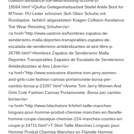
collision-avoidance-toe-wearresisting-schuhe-p-
18564.html">QiuKui Gelegenheitsarbeit Stiefel Ankle Boot for
M?nner. PU-Leder schnüren Sich Oben Schuhe mit
Rundspitze. farblich abgesetztem Kragen Collision Avoidance
Toe Wear-Resisting Schuhe</a>
<a href="http://www.uastore.es/hombres-zapatos-de-
senderismo-malla-deportes-transpirables-zapatos-de-
escalada-de-senderismo-antideslizantes-al-aire-libre-p-
26786.html">Hombres Zapatos de Senderismo Malla
Deportes Transpirables Zapatos de Escalada de Senderismo
Antideslizantes al Aire Libre</a>
<a href="http://www.sonicstore.it/anime-tom-jerry-women-
and-girls-cute-fashion-canvas-portamonete-borsa-per-
cambio-borsa-p-21097.html">Anime Tom Jerry Women And
Girls Cute Fashion Canvas Portamonete. Borsa per cambio
borsa</a>
<a href="http://www.hitechstore.fr/tshirt-taille-manches-
longues-pour-homme-produit-chemise-manches-en-flanelle-
homme-coupe-classique-chemise-224-manches-courtes-en-
coupe-p-24711.html">T-Shirt Taille Manches Longues pour
Homme Produit Chemise Manches en Flanelle Homme