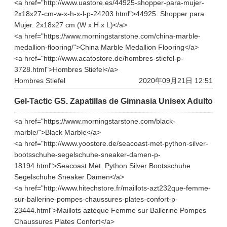
<a href="http://www.uastore.es/44925-shopper-para-mujer-
2x18x27-cm-w-x-h-x-l-p-24203.html">44925. Shopper para
Mujer. 2x18x27 cm (W x H x L)</a>
<a href="https://www.morningstarstone.com/china-marble-
medallion-flooring/">China Marble Medallion Flooring</a>
<a href="http://www.acatostore.de/hombres-stiefel-p-
3728.html">Hombres Stiefel</a>
Hombres Stiefel
2020年09月21日 12:51
Gel-Tactic GS. Zapatillas de Gimnasia Unisex Adulto
<a href="https://www.morningstarstone.com/black-
marble/">Black Marble</a>
<a href="http://www.yoostore.de/seacoast-met-python-silver-
bootsschuhe-segelschuhe-sneaker-damen-p-
18194.html">Seacoast Met. Python Silver Bootsschuhe
Segelschuhe Sneaker Damen</a>
<a href="http://www.hitechstore.fr/maillots-azt232que-femme-
sur-ballerine-pompes-chaussures-plates-confort-p-
23444.html">Maillots aztèque Femme sur Ballerine Pompes
Chaussures Plates Confort</a>