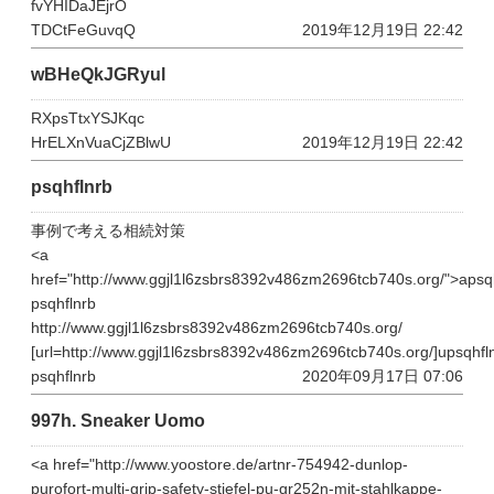
fvYHIDaJEjrO
TDCtFeGuvqQ
2019年12月19日 22:42
wBHeQkJGRyul
RXpsTtxYSJKqc
HrELXnVuaCjZBlwU
2019年12月19日 22:42
psqhflnrb
事例で考える相続対策
<a
href="http://www.ggjl1l6zsbrs8392v486zm2696tcb740s.org/">apsq
psqhflnrb
http://www.ggjl1l6zsbrs8392v486zm2696tcb740s.org/
[url=http://www.ggjl1l6zsbrs8392v486zm2696tcb740s.org/]upsqhflnr
psqhflnrb
2020年09月17日 07:06
997h. Sneaker Uomo
<a href="http://www.yoostore.de/artnr-754942-dunlop-
purofort-multi-grip-safety-stiefel-pu-gr252n-mit-stahlkappe-