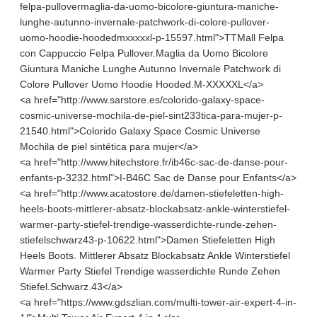
felpa-pullovermaglia-da-uomo-bicolore-giuntura-maniche-
lunghe-autunno-invernale-patchwork-di-colore-pullover-
uomo-hoodie-hoodedmxxxxxl-p-15597.html">TTMall Felpa
con Cappuccio Felpa Pullover.Maglia da Uomo Bicolore
Giuntura Maniche Lunghe Autunno Invernale Patchwork di
Colore Pullover Uomo Hoodie Hooded.M-XXXXXL</a>
<a href="http://www.sarstore.es/colorido-galaxy-space-
cosmic-universe-mochila-de-piel-sint233tica-para-mujer-p-
21540.html">Colorido Galaxy Space Cosmic Universe
Mochila de piel sintética para mujer</a>
<a href="http://www.hitechstore.fr/ib46c-sac-de-danse-pour-
enfants-p-3232.html">I-B46C Sac de Danse pour Enfants</a>
<a href="http://www.acatostore.de/damen-stiefeletten-high-
heels-boots-mittlerer-absatz-blockabsatz-ankle-winterstiefel-
warmer-party-stiefel-trendige-wasserdichte-runde-zehen-
stiefelschwarz43-p-10622.html">Damen Stiefeletten High
Heels Boots. Mittlerer Absatz Blockabsatz Ankle Winterstiefel
Warmer Party Stiefel Trendige wasserdichte Runde Zehen
Stiefel.Schwarz.43</a>
<a href="https://www.gdszlian.com/multi-tower-air-expert-4-in-