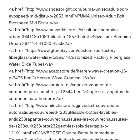
<a href="http://www.shoesbright.com/puma-unisexadult-bolt-
evospeed-mid-distu-p-2653.html">PUMA Unisex-Adult Bolt
Evospeed Mid Dist-u</a>
<a href="http://www.mdworldstore.it/stivali-per-bambina-
urban-364113b1080-black-p-18570.html">Stivali per Bambina
Urban 364113-B1080 Black</a>
<a href="https://www.gfunplay.com/customized-factory-
fiberglass-water-slide-tubes/">Customized Factory Fiberglass
Water Slide Tubes</a>
<a href="http://www.acatostore.de/herren-wave-creation-16-
p-3475.html">Herren Wave Creation 16</a>
<a href="http://www.sarstore.es/capezio-zapatos-de-
cordones-para-hombre-p-12544.html">Capezio - Zapatos de
cordones para hombre</a>
<a href="http://www.hitechstore.fr/gjnvbdzsf-couvrebotte-
automatique-couvrepied-r233utilisable-bottes-lavables-
antid233rapantes-couvrechaussures-les-couvrechaussures-
de-s233curit233-prot232gent-les-sols-des-tapis-p-
12101.html">GJNVBDZSF Couvre-Botte Automatique
Couvre-Pied réutilisable. Bottes lavables antidérapantes