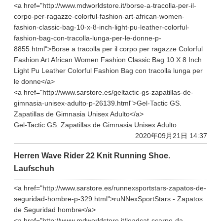
<a href="http://www.mdworldstore.it/borse-a-tracolla-per-il-
corpo-per-ragazze-colorful-fashion-art-african-women-
fashion-classic-bag-10-x-8-inch-light-pu-leather-colorful-
fashion-bag-con-tracolla-lunga-per-le-donne-p-
8855.html">Borse a tracolla per il corpo per ragazze Colorful
Fashion Art African Women Fashion Classic Bag 10 X 8 Inch
Light Pu Leather Colorful Fashion Bag con tracolla lunga per
le donne</a>
<a href="http://www.sarstore.es/geltactic-gs-zapatillas-de-
gimnasia-unisex-adulto-p-26139.html">Gel-Tactic GS.
Zapatillas de Gimnasia Unisex Adulto</a>
Gel-Tactic GS. Zapatillas de Gimnasia Unisex Adulto
2020年09月21日 14:37
Herren Wave Rider 22 Knit Running Shoe.
Laufschuh
<a href="http://www.sarstore.es/runnexsportstars-zapatos-de-
seguridad-hombre-p-329.html">ruNNexSportStars - Zapatos
de Seguridad hombre</a>
<a href="http://www.mdworldstore.it/leadcat-scarpe-da-