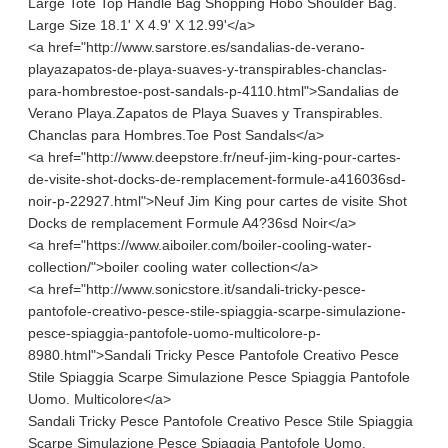
Large Tote Top Handle Bag Shopping Hobo Shoulder Bag.
Large Size 18.1' X 4.9' X 12.99'</a>
<a href="http://www.sarstore.es/sandalias-de-verano-
playazapatos-de-playa-suaves-y-transpirables-chanclas-
para-hombrestoe-post-sandals-p-4110.html">Sandalias de
Verano Playa.Zapatos de Playa Suaves y Transpirables.
Chanclas para Hombres.Toe Post Sandals</a>
<a href="http://www.deepstore.fr/neuf-jim-king-pour-cartes-
de-visite-shot-docks-de-remplacement-formule-a416036sd-
noir-p-22927.html">Neuf Jim King pour cartes de visite Shot
Docks de remplacement Formule A4?36sd Noir</a>
<a href="https://www.aiboiler.com/boiler-cooling-water-
collection/">boiler cooling water collection</a>
<a href="http://www.sonicstore.it/sandali-tricky-pesce-
pantofole-creativo-pesce-stile-spiaggia-scarpe-simulazione-
pesce-spiaggia-pantofole-uomo-multicolore-p-
8980.html">Sandali Tricky Pesce Pantofole Creativo Pesce
Stile Spiaggia Scarpe Simulazione Pesce Spiaggia Pantofole
Uomo. Multicolore</a>
Sandali Tricky Pesce Pantofole Creativo Pesce Stile Spiaggia
Scarpe Simulazione Pesce Spiaggia Pantofole Uomo.